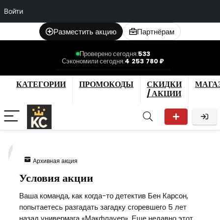
Войти
Разместить акцию
Партнёрам
Проверено сегодня:
533
Сэкономили сегодня:
4 253 780 ₽
КАТЕГОРИИ
ПРОМОКОДЫ
СКИДКИ
МАГА
/ АКЦИИ
7
Архивная акция
Условия акции
Ваша команда, как когда-то детектив Бен Карсон,
попытаетесь разгадать загадку сгоревшего 5 лет
назад универмага «Макфлауер». Еще недавно этот