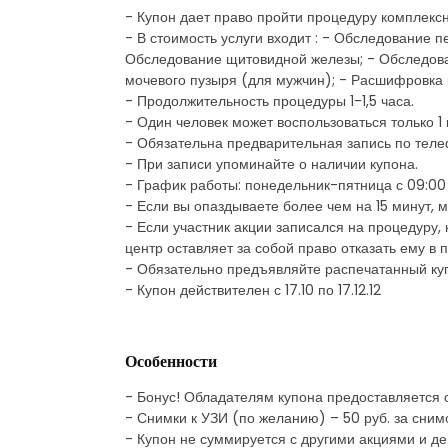
- Купон дает право пройти процедуру комплекс
- В стоимость услуги входит : - Обследование 
Обследование щитовидной железы; - Обследован
мочевого пузыря (для мужчин); - Расшифровка 
- Продолжительность процедуры 1-1,5 часа.
- Один человек может воспользоваться только 1
- Обязательна предварительная запись по тел
- При записи упоминайте о наличии купона.
- График работы: понедельник-пятница с 09:00 
- Если вы опаздываете более чем на 15 минут, 
- Если участник акции записался на процедуру,
центр оставляет за собой право отказать ему в 
- Обязательно предъявляйте распечатанный ку
- Купон действителен с 17.10 по 17.12.12
Особенности
- Бонус! Обладателям купона предоставляется 
- Снимки к УЗИ (по желанию) – 50 руб. за снимо
- Купон не суммируется с другими акциями и д