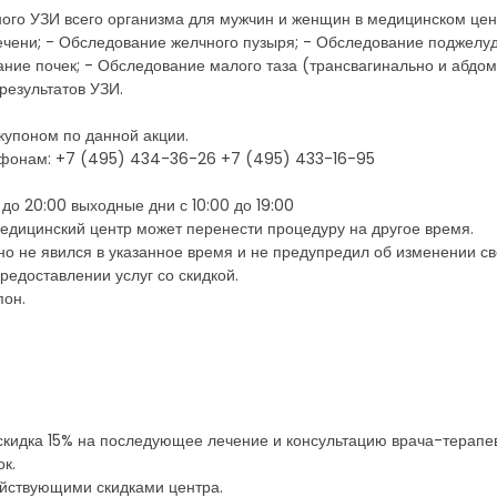
ного УЗИ всего организма для мужчин и женщин в медицинском цен
печени; - Обследование желчного пузыря; - Обследование поджелу
ие почек; - Обследование малого таза (трансвагинально и абдом
результатов УЗИ.
 купоном по данной акции.
ефонам: +7 (495) 434-36-26 +7 (495) 433-16-95
до 20:00 выходные дни с 10:00 до 19:00
медицинский центр может перенести процедуру на другое время.
 но не явился в указанное время и не предупредил об изменении св
предоставлении услуг со скидкой.
пон.
скидка 15% на последующее лечение и консультацию врача-терапев
к.
ействующими скидками центра.