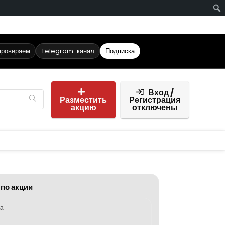
проверяем
Telegram-канал
Подписка
Вход /
Разместить
Регистрация
акцию
отключены
 по акции
ка