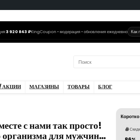
ня:
3 920 843 ₽
KingCoupon • модерация • обновления ежедневно
Как 
коды
Скидки / Акции
ы
Блог
/ АКЦИИ
МАГАЗИНЫ
ТОВАРЫ
БЛОГ
Коротко
месте с нами так просто!
Скид
о организма для мужчин…
86%