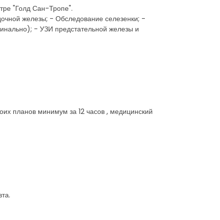
тре "Голд Сан-Тропе".
дочной железы; - Обследование селезенки; -
инально); - УЗИ предстательной железы и
оих планов минимум за 12 часов , медицинский
та.