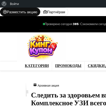
О
Войти
WordPress
Разместить акцию
Партнёрам
Проверено сегодня:
385
•
Сэкономили сегод
Категории
Промо
Магазины
Товар
КАТЕГОРИИ
ПРОМОКОДЫ
СКИДКИ 
914
Архивная акция
Следить за здоровьем в
Комплексное УЗИ всег