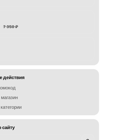
7 350 ₽
 действия
ромокод
 магазин
категории
о сайту