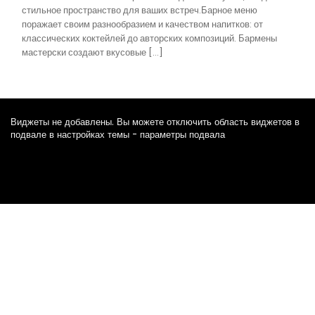
стильное пространство для ваших встреч.Барное меню
поражает своим разнообразием и качеством напитков: от
классических коктейлей до авторских композиций. Бармены
мастерски создают вкусовые […]
Виджеты не добавлены. Вы можете отключить область виджетов в
подвале в настройках темы - параметры подвала