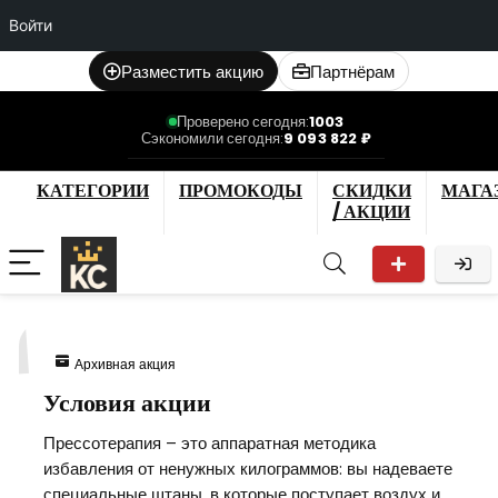
Войти
Разместить акцию
Партнёрам
Проверено сегодня:
1003
Сэкономили сегодня:
9 093 822 ₽
КАТЕГОРИИ
ПРОМОКОДЫ
СКИДКИ
МАГА
/ АКЦИИ
1
Архивная акция
Условия акции
Прессотерапия – это аппаратная методика
избавления от ненужных килограммов: вы надеваете
специальные штаны, в которые поступает воздух и