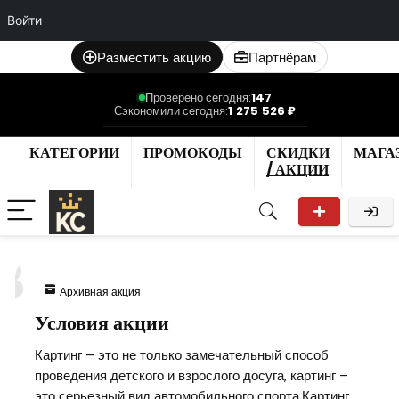
Войти
Разместить акцию
Партнёрам
Проверено сегодня:
147
Сэкономили сегодня:
1 275 526 ₽
КАТЕГОРИИ
ПРОМОКОДЫ
СКИДКИ
МАГА
/ АКЦИИ
3
Архивная акция
Условия акции
Картинг – это не только замечательный способ
проведения детского и взрослого досуга, картинг –
это серьезный вид автомобильного спорта.Картинг