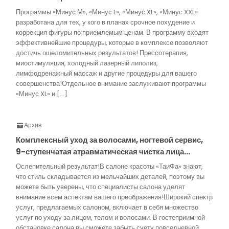
Программы «Минус М», «Минус L», «Минус XL», «Минус XXL»
разработана для тех, у кого в планах срочное похудение и
коррекция фигуры по приемлемым ценам. В программу входят
эффективнейшие процедуры, которые в комплексе позволяют
достичь ошеломительных результатов! Прессотерапия,
миостимуляция, холодный лазерный липолиз,
лимфодренажный массаж и другие процедуры для вашего
совершенства!Отдельное внимание заслуживают программы
«Минус XL» и […]
Архив
Комплексный уход за волосами, ногтевой сервис,
9-ступенчатая атравматическая чистка лица…
Ослепительный результат!В салоне красоты «ТаиФа» знают,
что стиль складывается из мельчайших деталей, поэтому вы
можете быть уверены, что специалисты салона уделят
внимание всем аспектам вашего преображения!Широкий спектр
услуг, предлагаемых салоном, включает в себя множество
услуг по уходу за лицом, телом и волосами. В гостеприимной
обстановке салона вы сможете забыть суету повседневной