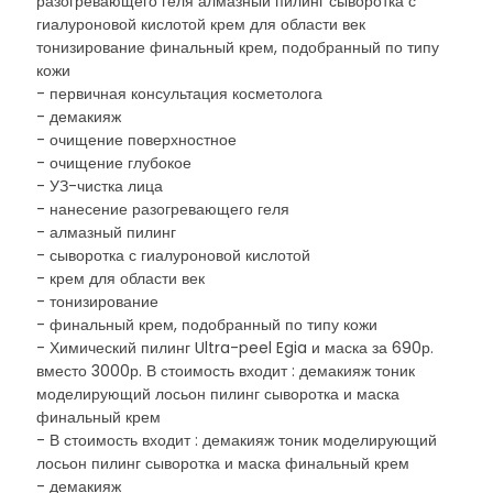
разогревающего геля алмазный пилинг сыворотка с
гиалуроновой кислотой крем для области век
тонизирование финальный крем, подобранный по типу
кожи
- первичная консультация косметолога
- демакияж
- очищение поверхностное
- очищение глубокое
- УЗ-чистка лица
- нанесение разогревающего геля
- алмазный пилинг
- сыворотка с гиалуроновой кислотой
- крем для области век
- тонизирование
- финальный крем, подобранный по типу кожи
- Химический пилинг Ultra-peel Egia и маска за 690р.
вместо 3000р. В стоимость входит : демакияж тоник
моделирующий лосьон пилинг сыворотка и маска
финальный крем
- В стоимость входит : демакияж тоник моделирующий
лосьон пилинг сыворотка и маска финальный крем
- демакияж