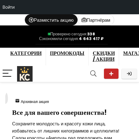
Войти
Разместить акцию
Партнёрам
Проверено сегодня:
338
Сэкономили сегодня:
4 643 417 ₽
КАТЕГОРИИ
ПРОМОКОДЫ
СКИДКИ
МАГА
/ АКЦИИ
9
Архивная акция
Все для вашего совершенства!
Сохраните молодость и красоту кожи лица,
избавьтесь от лишних килограммов и целлюлита!
Салон красоты «Амплуа» рад предложить вам