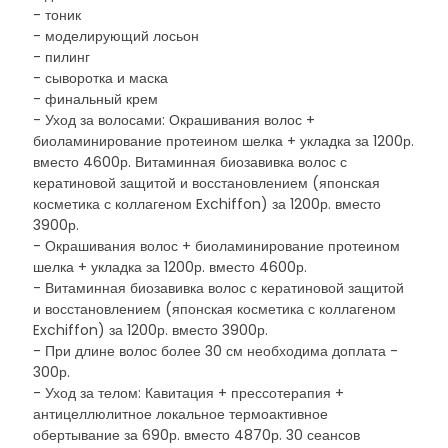
- тоник
- моделирующий лосьон
- пилинг
- сыворотка и маска
- финальный крем
- Уход за волосами: Окрашивания волос +
биоламинирование протеином шелка + укладка за 1200р.
вместо 4600р. Витаминная биозавивка волос с
кератиновой защитой и восстановлением (японская
косметика с коллагеном Exchiffon) за 1200р. вместо
3900р.
- Окрашивания волос + биоламинирование протеином
шелка + укладка за 1200р. вместо 4600р.
- Витаминная биозавивка волос с кератиновой защитой
и восстановлением (японская косметика с коллагеном
Exchiffon) за 1200р. вместо 3900р.
- При длине волос более 30 см необходима доплата -
300р.
- Уход за телом: Кавитация + прессотерапия +
антицеллюлитное локальное термоактивное
обертывание за 690р. вместо 4870р. 30 сеансов