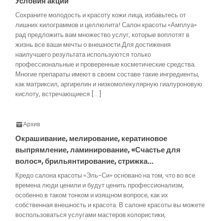
Условия акции
Сохраните молодость и красоту кожи лица, избавьтесь от
лишних килограммов и целлюлита! Салон красоты «Амплуа»
рад предложить вам множество услуг, которые воплотят в
жизнь все ваши мечты о внешности.Для достижения
наилучшего результата используются только
профессиональные и проверенные косметические средства.
Многие препараты имеют в своем составе такие ингредиенты,
как матриксил, аргирелин и низкомолекулярную гиалуроновую
кислоту, встречающиеся […]
Архив
Окрашивание, мелирование, кератиновое
выпрямление, ламинирование, «Счастье для
волос», брильянтирование, стрижка…
Кредо салона красоты «Эль-Си» основано на том, что во все
времена люди ценили и будут ценить профессионализм,
особенно в таком тонком и изящном вопросе, как их
собственная внешность и красота. В салоне красоты вы можете
воспользоваться услугами мастеров колористики,