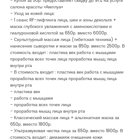
- Купон за 50р. предоставляет скидку до 91% на услуги
салона красоты «Амплуа»
- Уход за кожей лица:
- 1 сеанс RF-лифтинга лица, шеи и зоны декольте +
маска глубокого увлажнения с аминокислотами и
гиалуроновой кислотой за 650р. вместо 6000р.
- Скульптурный массаж лица (тибетская техника) +
нанесение сыворотки и маски за 850р. вместо 2500р. В
стоимость входит : пластика век работа с мышцами
проработка всех точек лица проработка мышц лица
внутри рта
- В стоимость входит : пластика век работа с мышцами
проработка всех точек лица проработка мышц лица
внутри рта
- пластика век
- работа с мышцами
- проработка всех точек лица
- проработка мышц лица внутри рта
- Классический массаж лица + альгинатная маска за
650р. вместо 1800р.
- Ультразвуковая чистка лица за 650р. вместо 1800р. В
стоимость входит : демакияж очищение кожи