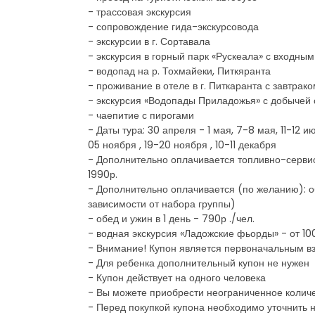
- трассовая экскурсия
- сопровождение гида-экскурсовода
- экскурсии в г. Сортавала
- экскурсия в горный парк «Рускеала» с входны
- водопад на р. Тохмайеки, Питкяранта
- проживание в отеле в г. Питкаранта с завтрак
- экскурсия «Водопады Приладожья» с добычей
- чаепитие с пирогами
- Даты тура: 30 апреля - 1 мая, 7-8 мая, 11-12 и
05 ноября , 19-20 ноября , 10-11 декабря
- Дополнительно оплачивается топливно-сервисный
1990р.
- Дополнительно оплачивается (по желанию): обе
зависимости от набора группы)
- обед и ужин в 1 день - 790р ./чел.
- водная экскурсия «Ладожские фьорды» - от 100
- Внимание! Купон является первоначальным в
- Для ребенка дополнительный купон не нужен
- Купон действует на одного человека
- Вы можете приобрести неограниченное количе
- Перед покупкой купона необходимо уточнить 