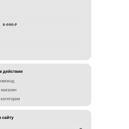
6 090 ₽
 действия
ромокод
 магазин
категории
о сайту