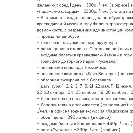
желанию): обед 1 день - 390р ./чел. (в офисе) 
«Ладожские фьорды» - 2000р. /чел. (оплата на 
- В стоимость входит : проезд на автобусе трас
краеведческий музей и гору Филина трансфер д
возможности, с разрешения администрации комп
- проезд на автобусе
- трассовая экскурсия по маршруту тура
- размещение в отеле в г. Сортавала на 1 ночь с
- входные билеты в краеведческий музей и гор
- трансфер до горного парка «Рускеала»
- посещение водопада Тохмайоки,
- посещение комплекса «Дача Винтера» (по во
- обзорная экскурсия по г. Сортавала
- Даты тура: 1-2, 2-3, 7-8, 21-22 мая, 11-12 июня
22-23 октября, 04-05 ноября , 19-20 ноября , 10
- Дополнительно оплачивается топливно-сервисный
- Дополнительно оплачивается (по желанию): об
./чел. (в офисе) водная экскурсия «Ладожские 
- обед 1 день - 390р ./чел. (в офисе)
- входные билеты в Зоогринпарк - 490р ./чел. 
- парк «Рускеала» - 390р ./чел. (в офисе)