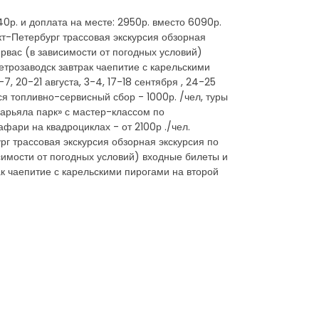
40р. и доплата на месте: 2950р. вместо 6090р.
кт-Петербург трассовая экскурсия обзорная
рвас (в зависимости от погодных условий)
трозаводск завтрак чаепитие с карельскими
7, 20-21 августа, 3-4, 17-18 сентября , 24-25
ся топливно-сервисный сбор - 1000р. /чел, туры
«Карьяла парк» с мастер-классом по
афари на квадроциклах - от 2100р ./чел.
рг трассовая экскурсия обзорная экскурсия по
симости от погодных условий) входные билеты и
к чаепитие с карельскими пирогами на второй