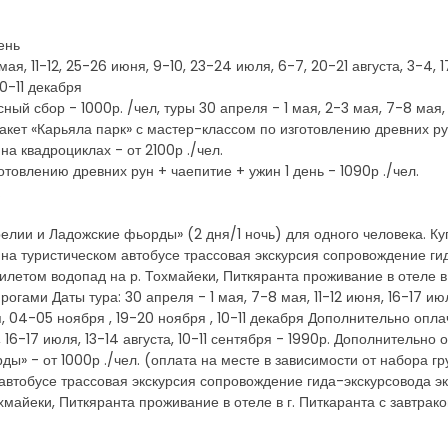
ень
 мая, 11-12, 25-26 июня, 9-10, 23-24 июля, 6-7, 20-21 августа, 3-4,
10-11 декабря
й сбор - 1000р. /чел, туры 30 апреля - 1 мая, 2-3 мая, 7-8 мая, 1
кет «Карьяла парк» с мастер-классом по изготовлению древних рун 
а квадроциклах - от 2100р ./чел.
отовлению древних рун + чаепитие + ужин 1 день - 1090р ./чел.
.
лии и Ладожские фьорды» (2 дня/1 ночь) для одного человека. Куп
 на туристическом автобусе трассовая экскурсия сопровождение гид
билетом водопад на р. Тохмайеки, Питкяранта проживание в отеле в
ами Даты тура: 30 апреля - 1 мая, 7-8 мая, 11-12 июня, 16-17 июля,
я, 04-05 ноября , 19-20 ноября , 10-11 декабря Дополнительно опл
я, 16-17 июля, 13-14 августа, 10-11 сентября - 1990р. Дополнительно
ды» - от 1000р ./чел. (оплата на месте в зависимости от набора г
 автобусе трассовая экскурсия сопровождение гида-экскурсовода эк
хмайеки, Питкяранта проживание в отеле в г. Питкаранта с завтра