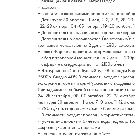
- размещение в отеле г. Петрозаводск
- завтрак
- чаепитие с карельскими пирогами на второй д
- Даты тура: 30 апреля - 1 мая, 2-3, 7-8, 28-29
, 22-23 октября, 04-05 ноября , 19-20 ноября , 
- Дополнительно оплачивается топливно-сервисны
- Дополнительно оплачивается (по желанию): па
трапезной монастыря на 2 день - 290р. сафари н
- пакет «Карьяла парк» с мастер-классом по изг
- обед в трапезной монастыря на 2 день - 290р
- сафари на квадроциклах - от 2100р ./чел.
- Экскурсионный автобусный тур «Водопады Каре
7690р. Скидка 40% В стоимость входит : проезд
экскурсия в горный парк «Рускеала» с входным 
Приладожья» с добычей сокровищ чаепитие с пирог
24-25 сентября , 08-09 октября , 22-23 октябр
чел, туры 30 апреля - 1 мая, 7-8 мая, 11-12 июн
- 790р ./чел. водная экскурсия «Ладожские фьор
- В стоимость входит : проезд на туристическом
«Рускеала» с входным билетом водопад на р. То
сокровищ чаепитие с пирогами
- проезд на туристическом автобусе