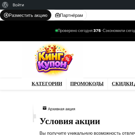
О
Войти
WordPress
Разместить акцию
Партнёрам
Проверено сегодня:
375
•
Сэкономили сего
Категории
Промо
Магазины
Товар
КАТЕГОРИИ
ПРОМОКОДЫ
СКИДКИ 
284
Архивная акция
Условия акции
Вы получите уникальную возможность отвлеч