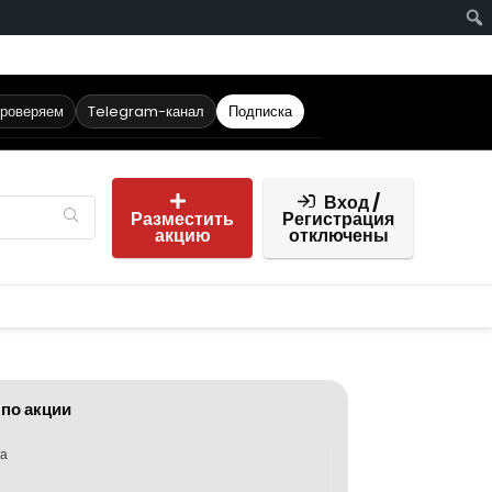
проверяем
Telegram-канал
Подписка
Вход /
Разместить
Регистрация
акцию
отключены
 по акции
ка