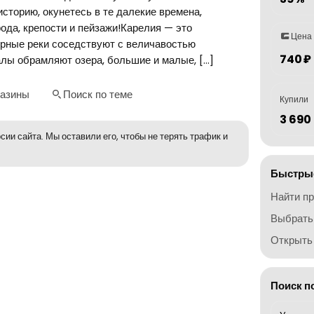
историю, окунетесь в те далекие времена,
ода, крепости и пейзажи!Карелия — это
Цена
урные реки соседствуют с величавостью
740 ₽
алы обрамляют озера, большие и малые, […]
газины
Поиск по теме
Купили
3 690
сии сайта. Мы оставили его, чтобы не терять трафик и
Быстрые
Найти п
Выбрать
Открыть 
Поиск п