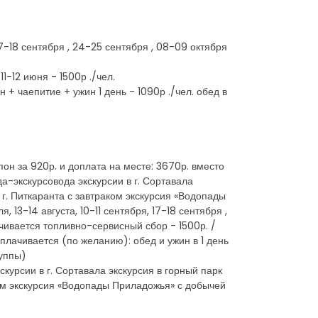
 17-18 сентября , 24-25 сентября , 08-09 октября
1-12 июня - 1500р ./чел.
+ чаепитие + ужин 1 день - 1090р ./чел. обед в
он за 920р. и доплата на месте: 3670р. вместо
а-экскурсовода экскурсии в г. Сортавала
 г. Питкаранта с завтраком экскурсия «Водопады
 13-14 августа, 10-11 сентября, 17-18 сентября ,
ачивается топливно-сервисный сбор - 1500р. /
 оплачивается (по желанию): обед и ужин в 1 день
руппы)
скурсии в г. Сортавала экскурсия в горный парк
ком экскурсия «Водопады Приладожья» с добычей