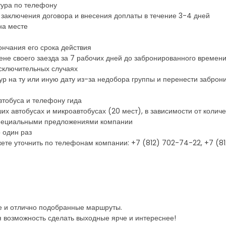
тура по телефону
 заключения договора и внесения доплаты в течение 3-4 дней
на месте
ончания его срока действия
ене своего заезда за 7 рабочих дней до забронированного времен
исключительных случаях
тур на ту или иную дату из-за недобора группы и перенести заброн
втобуса и телефону гида
х автобусах и микроавтобусах (20 мест), в зависимости от количе
 специальными предложениями компании
 один раз
ете уточнить по телефонам компании: +7 (812) 702-74-22, +7 (
е и отлично подобранные маршруты.
я возможность сделать выходные ярче и интереснее!