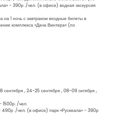
ала» - 390р ./чел. (в офисе) водная экскурсия
а на 1 ночь с завтраком входные билеты в
ение комплекса «Дача Винтера» (по
7-18 сентября , 24-25 сентября , 08-09 октября ,
 1500р. /чел.
 490р ./чел. (в офисе) парк «Рускеала» - 390р