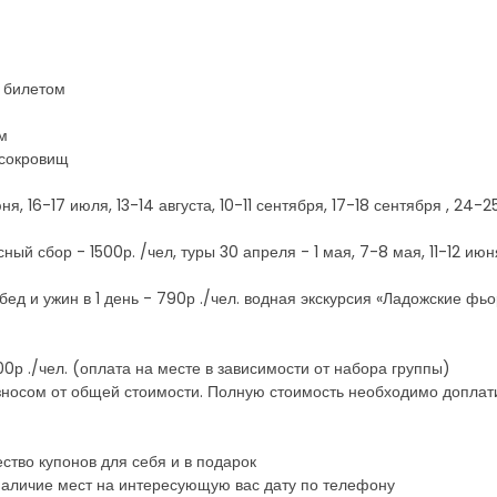
м билетом
ом
 сокровищ
юня, 16-17 июля, 13-14 августа, 10-11 сентября, 17-18 сентября , 24
 сбор - 1500р. /чел, туры 30 апреля - 1 мая, 7-8 мая, 11-12 июня, 
д и ужин в 1 день - 790р ./чел. водная экскурсия «Ладожские фьор
0р ./чел. (оплата на месте в зависимости от набора группы)
зносом от общей стоимости. Полную стоимость необходимо доплат
ство купонов для себя и в подарок
наличие мест на интересующую вас дату по телефону