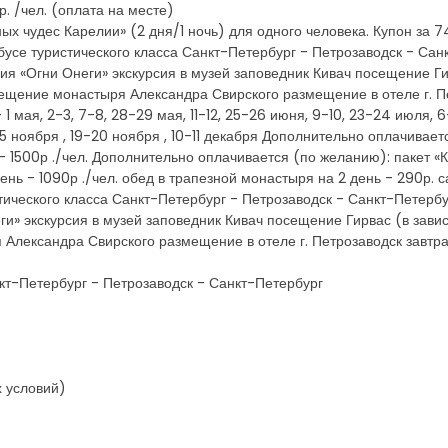
. /чел. (оплата на месте)
ых чудес Карелии» (2 дня/1 ночь) для одного человека. Купон за 7
обусе туристического класса Санкт-Петербург - Петрозаводск - Сан
ия «Огни Онеги» экскурсия в музей заповедник Кивач посещение Ги
сещение монастыря Александра Свирского размещение в отеле г. Пе
1 мая, 2-3, 7-8, 28-29 мая, 11-12, 25-26 июня, 9-10, 23-24 июля, 6-
5 ноября , 19-20 ноября , 10-11 декабря Дополнительно оплачивает
я - 1500р ./чел. Дополнительно оплачивается (по желанию): пакет 
ень - 1090р ./чел. обед в трапезной монастыря на 2 день - 290р. с
стического класса Санкт-Петербург - Петрозаводск - Санкт-Петербу
и» экскурсия в музей заповедник Кивач посещение Гирвас (в зави
 Александра Свирского размещение в отеле г. Петрозаводск завтра
нкт-Петербург - Петрозаводск - Санкт-Петербург
х условий)