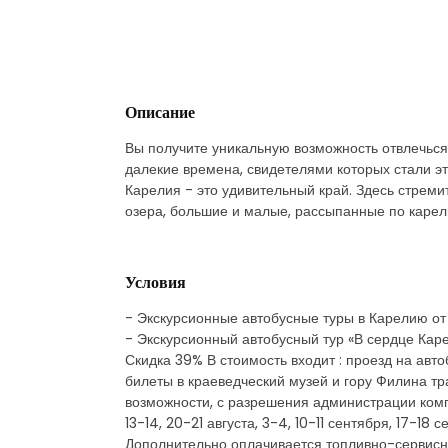
Описание
Вы получите уникальную возможность отвлечься 
далекие времена, свидетелями которых стали эт
Карелия - это удивительный край. Здесь стрем
озера, большие и малые, рассыпанные по карель
Условия
- Экскурсионные автобусные туры в Карелию от 
- Экскурсионный автобусный тур «В сердце Карел
Скидка 39% В стоимость входит : проезд на авто
билеты в краеведческий музей и гору Филина т
возможности, с разрешения администрации компле
13-14, 20-21 августа, 3-4, 10-11 сентября, 17-18
Дополнительно оплачивается топливно-сервисный 