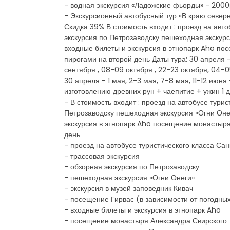
- водная экскурсия «Ладожские фьорды» - 2000р
- Экскурсионный автобусный тур «В краю северн
Скидка 39% В стоимость входит : проезд на авт
экскурсия по Петрозаводску пешеходная экскурс
входные билеты и экскурсия в этнопарк Aho по
пирогами на второй день Даты тура: 30 апреля - 
сентября , 08-09 октября , 22-23 октября, 04-0
30 апреля - 1 мая, 2-3 мая, 7-8 мая, 11-12 июн
изготовлению древних рун + чаепитие + ужин 1 д
- В стоимость входит : проезд на автобусе тури
Петрозаводску пешеходная экскурсия «Огни Онег
экскурсия в этнопарк Aho посещение монастыря
день
- проезд на автобусе туристического класса Са
- трассовая экскурсия
- обзорная экскурсия по Петрозаводску
- пешеходная экскурсия «Огни Онеги»
- экскурсия в музей заповедник Кивач
- посещение Гирвас (в зависимости от погодны
- входные билеты и экскурсия в этнопарк Aho
- посещение монастыря Александра Свирского