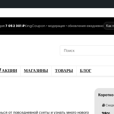
дня:
7 052 301 ₽
KingCoupon • модерация • обновления ежедневно
Как 
коды
Скидки / Акции
ы
Блог
/ АКЦИИ
МАГАЗИНЫ
ТОВАРЫ
БЛОГ
Коротко
Скид
ься от повседневной суеты и узнать много нового
39%