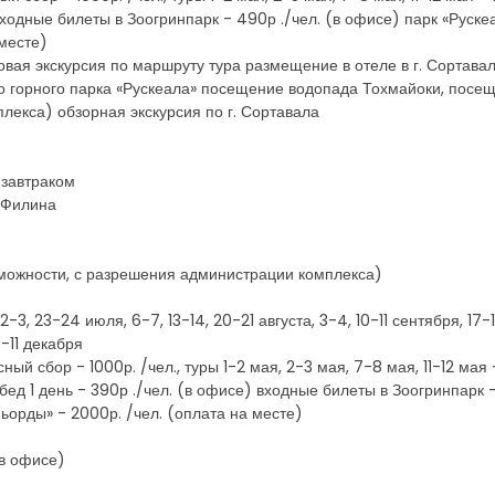
входные билеты в Зоогринпарк - 490р ./чел. (в офисе) парк «Руске
месте)
совая экскурсия по маршруту тура размещение в отеле в г. Сортавал
о горного парка «Рускеала» посещение водопада Тохмайоки, посещ
лекса) обзорная экскурсия по г. Сортавала
 завтраком
у Филина
зможности, с разрешения администрации комплекса)
, 2-3, 23-24 июля, 6-7, 13-14, 20-21 августа, 3-4, 10-11 сентября, 1
-11 декабря
 сбор - 1000р. /чел., туры 1-2 мая, 2-3 мая, 7-8 мая, 11-12 мая -
ед 1 день - 390р ./чел. (в офисе) входные билеты в Зоогринпарк -
фьорды» - 2000р. /чел. (оплата на месте)
(в офисе)