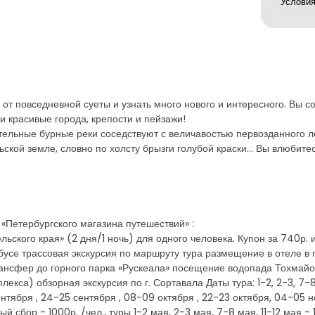
от повседневной суеты и узнать много нового и интересного. Вы со
и красивые города, крепости и пейзажи!
ительные бурные реки соседствуют с величавостью первозданного 
ской земле, словно по холсту брызги голубой краски... Вы влюбите
«Петербургского магазина путешествий» :
ьского края» (2 дня/1 ночь) для одного человека. Купон за 740р. 
бусе трассовая экскурсия по маршруту тура размещение в отеле в г
рансфер до горного парка «Рускеала» посещение водопада Тохмайо
кса) обзорная экскурсия по г. Сортавала Даты тура: 1-2, 2-3, 7-8,
 сентября , 24-25 сентября , 08-09 октября , 22-23 октября, 04-05 н
сбор - 1000р. /чел., туры 1-2 мая, 2-3 мая, 7-8 мая, 11-12 мая -