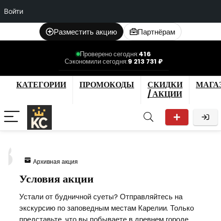
Войти
Разместить акцию
Партнёрам
Проверено сегодня:
416
Сэкономили сегодня:
9 213 731 ₽
КАТЕГОРИИ
ПРОМОКОДЫ
СКИДКИ
МАГА
/ АКЦИИ
8
Архивная акция
Условия акции
Устали от будничной суеты? Отправляйтесь на
экскурсию по заповедным местам Карелии. Только
представьте, что вы побываете в древнем городе