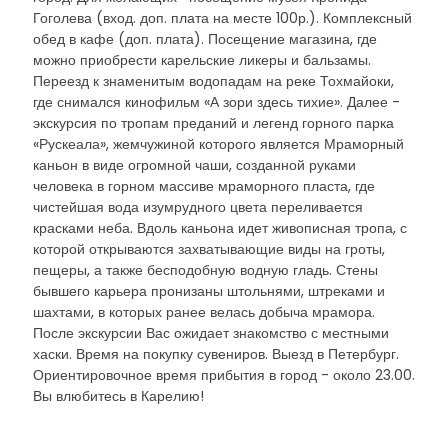
Гоголева (вход. доп. плата на месте 100р.). Комплексный
обед в кафе (доп. плата). Посещение магазина, где
можно приобрести карельские ликеры и бальзамы.
Переезд к знаменитым водопадам на реке Тохмайоки,
где снимался кинофильм «А зори здесь тихие». Далее -
экскурсия по тропам преданий и легенд горного парка
«Рускеала», жемчужиной которого является Мраморный
каньон в виде огромной чаши, созданной руками
человека в горном массиве мраморного пласта, где
чистейшая вода изумрудного цвета переливается
красками неба. Вдоль каньона идет живописная тропа, с
которой открываются захватывающие виды на гроты,
пещеры, а также бесподобную водную гладь. Стены
бывшего карьера пронизаны штольнями, штреками и
шахтами, в которых ранее велась добыча мрамора.
После экскурсии Вас ожидает знакомство с местными
хаски. Время на покупку сувениров. Выезд в Петербург.
Ориентировочное время прибытия в город - около 23.00.
Вы влюбитесь в Карелию!