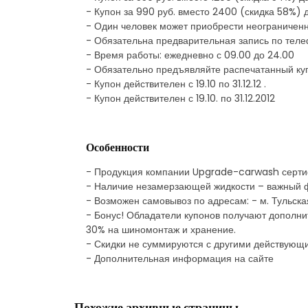
- Купон за 990 руб. вместо 2400 (скидка 58%) 
- Один человек может приобрести неограниченно
- Обязательна предварительная запись по тел
- Время работы: ежедневно с 09.00 до 24.00
- Обязательно предъявляйте распечатанный ку
- Купон действителен с 19.10 по 31.12.12 .
- Купон действителен с 19.10. по 31.12.2012
Особенности
- Продукция компании Upgrade-carwash сертиф
- Наличие незамерзающей жидкости – важный ф
- Возможен самовывоз по адресам: - м. Тульская, у
- Бонус! Обладатели купонов получают дополнит
30% на шиномонтаж и хранение.
- Скидки не суммируются с другими действую
- Дополнительная информация на сайте
Похожие архивные страницы