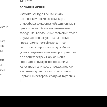
Архив
Условия акции
«Steam Lounge Пушкинская» —
а
гастрономические изыски, бар и
атмосфера комфорта, объединенные в
звучит
одном месте. Это исключительное
заведение, воплощение гармонии стиля
и кулинарного искусства. Интерьер
рьер
представляет собой элегантное
ном
сочетание современного дизайна и
ли
уюта, создавая стильное пространство
для ваших встреч.Барное меню
дят
поражает своим разнообразием и
ты
качеством напитков: от классических
ера,
коктейлей до авторских композиций.
ию
Бармены мастерски создают вкусовые
[…]