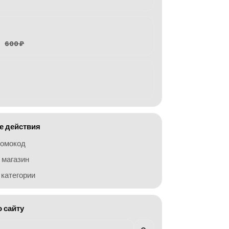
600 ₽
 действия
ромокод
 магазин
категории
о сайту