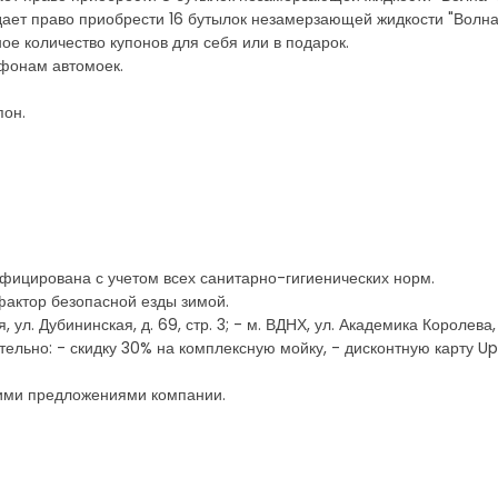
дает право приобрести 16 бутылок незамерзающей жидкости "Волна"
е количество купонов для себя или в подарок.
ефонам автомоек.
пон.
ицирована с учетом всех санитарно-гигиенических норм.
актор безопасной езды зимой.
л. Дубининская, д. 69, стр. 3; - м. ВДНХ, ул. Академика Королева, д. 
ельно: - скидку 30% на комплексную мойку, - дисконтную карту UpG
щими предложениями компании.