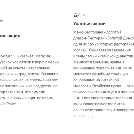
Архив
ив
Условия акции
Меню ресторана «Золотой
вия акции
дракон»Ресторан «Золотой Драко
один из самых старых ресторано
Москвы. Основатели заведения 
Rocher — интернет-магазин
члены семьи китайской династии.
узской косметики и парфюмерии,
Меняются времена, нравы и
нной на основе натуральных
кулинарные предпочтения, но не
тельных ингредиентов. Компания
меняются семейные традиции,
йный бизнес на протяжении вот
основанные на китайской
ех поколений, и её создатели по
мудрости.Китайская кухня — отл
гордятся тем, что сумели
пример сочетания вкуса и пользы
вать любовь женщин по всему
3000 лет своего существования
 Ив Роше
кулинарное искусство Китая
совершенствовалось и приобрет
ценные […]