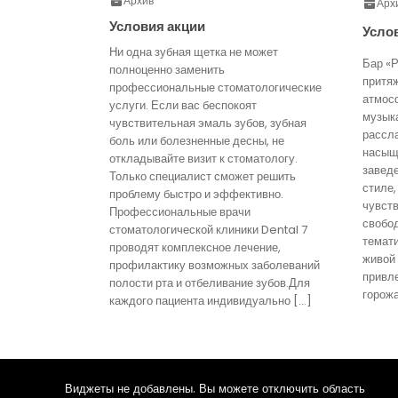
Архив
Арх
Условия акции
Усло
Ни одна зубная щетка не может
Бар «Р
полноценно заменить
притя
профессиональные стоматологические
атмос
услуги. Если вас беспокоят
музык
чувствительная эмаль зубов, зубная
рассл
боль или болезненные десны, не
насыще
откладывайте визит к стоматологу.
завед
Только специалист сможет решить
стиле,
проблему быстро и эффективно.
чувст
Профессиональные врачи
свобо
стоматологической клиники Dental 7
темати
проводят комплексное лечение,
живой
профилактику возможных заболеваний
привл
полости рта и отбеливание зубов.Для
горожа
каждого пациента индивидуально […]
Виджеты не добавлены. Вы можете отключить область