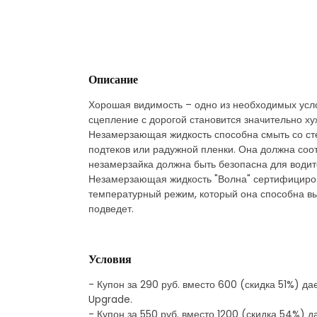
Описание
Хорошая видимость – одно из необходимых услов
сцепление с дорогой становится значительно х
Незамерзающая жидкость способна смыть со сте
подтеков или радужной пленки. Она должна соо
незамерзайка должна быть безопасна для водите
Незамерзающая жидкость "Волна" сертифицирова
температурный режим, который она способна вы
подведет.
Условия
- Купон за 290 руб. вместо 600 (скидка 51%) д
Upgrade.
- Купон за 550 руб. вместо 1200 (скидка 54%) 