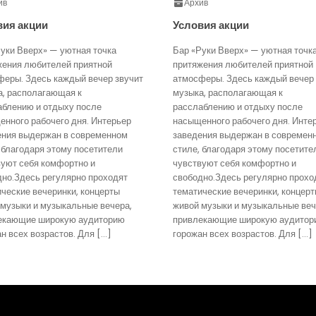
ив
Архив
вия акции
Условия акции
уки Вверх» — уютная точка
Бар «Руки Вверх» — уютная точк
жения любителей приятной
притяжения любителей приятной
феры. Здесь каждый вечер звучит
атмосферы. Здесь каждый вечер 
а, располагающая к
музыка, располагающая к
аблению и отдыху после
расслаблению и отдыху после
нного рабочего дня. Интерьер
насыщенного рабочего дня. Инте
ения выдержан в современном
заведения выдержан в современ
 благодаря этому посетители
стиле, благодаря этому посетите
вуют себя комфортно и
чувствуют себя комфортно и
дно.Здесь регулярно проходят
свободно.Здесь регулярно прохо
ческие вечеринки, концерты
тематические вечеринки, концер
 музыки и музыкальные вечера,
живой музыки и музыкальные веч
екающие широкую аудиторию
привлекающие широкую аудитор
н всех возрастов. Для […]
горожан всех возрастов. Для […]