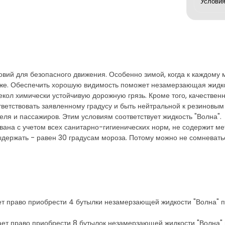
ий для безопасного движения. Особенно зимой, когда к каждому ма
уже. Обеспечить хорошую видимость поможет незамерзающая жидко
кол химически устойчивую дорожную грязь. Кроме того, качественн
тветствовать заявленному градусу и быть нейтральной к резиновы
ля и пассажиров. Этим условиям соответствует жидкость "Волна".
на с учетом всех санитарно-гигиенических норм, не содержит мета
держать - равен 30 градусам мороза. Потому можно не сомневатьс
ает право приобрести 4 бутылки незамерзающей жидкости "Волна" по
дает право приобрести 8 бутылок незамерзающей жидкости "Волна" 