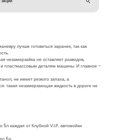
невру лучше готовиться заранее, так как
сть.
ая незамерзайка не оставляет разводов,
м и пластмассовым деталям машины. И главное –
нол, не имеет резкого запаха, а
я: такая незамерзающая жидкость в дороге не
 5л каждая от Клубной V.I.P. автомойки
по 5л.