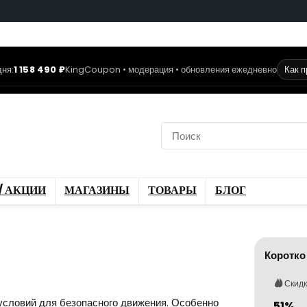
ня:
1 158 490 ₽
KingCoupon • модерация • обновления ежедневно
Как 
коды
Скидки / Акции
ы
Блог
/ АКЦИИ
МАГАЗИНЫ
ТОВАРЫ
БЛОГ
Коротко
Скид
условий для безопасного движения. Особенно
51%