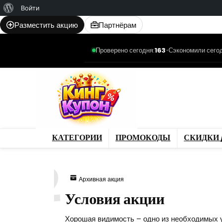
О
Войти
WordPress
Разместить акцию
Партнёрам
Проверено сегодня:
163
•
Сэкономили сегод
Категории
Промо
Магазины
Товар
КАТЕГОРИИ
ПРОМОКОДЫ
СКИДКИ 
932
Архивная акция
Условия акции
Хорошая видимость – одно из необходимых 