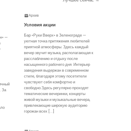
Архив
Условия акции
Бар «Руки Вверх» в Зеленограде —
н» —
уютная точка притяжения любителей
в
приятной атмосферы. Здесь каждый
—
вечер звучит музыка, располагающая к
расслаблению и отдыху после
насыщенного рабочего дня. Интерьер
заведения выдержан в современном
стиле, благодаря этому посетители
чувствуют себя комфортно и
ичный
свободно.Здесь регулярно проходят
. За
тематические вечеринки, концерты
живой музыки и музыкальные вечера,
привлекающие широкую аудиторию
ало
горожан всех […]