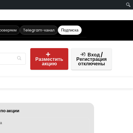
проверяем
Telegram-канал
Подписка
Вход /
Разместить
Регистрация
акцию
отключены
 по акции
ка