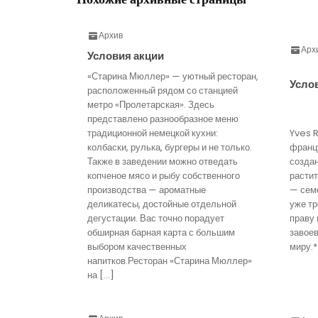
Архив
Арх
Условия акции
«Старина Мюллер» — уютный ресторан,
Усло
расположенный рядом со станцией
метро «Пролетарская». Здесь
представлено разнообразное меню
традиционной немецкой кухни:
Yves 
колбаски, рулька, бургеры и не только.
франц
Также в заведении можно отведать
созда
копченое мясо и рыбу собственного
расти
производства — ароматные
— семе
деликатесы, достойные отдельной
уже тр
дегустации. Вас точно порадует
праву 
обширная барная карта с большим
завое
выбором качественных
миру.*
напитков.Ресторан «Старина Мюллер»
на […]