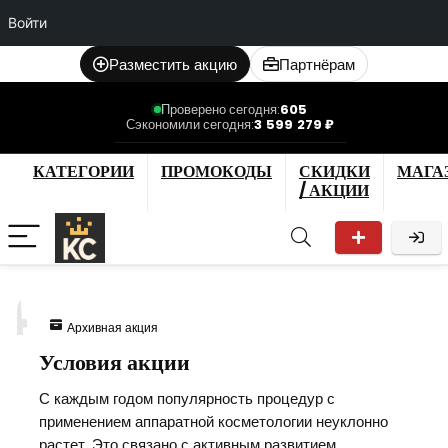
Войти
Разместить акцию
Партнёрам
Проверено сегодня:
605
Сэкономили сегодня:
3 599 279 ₽
КАТЕГОРИИ
ПРОМОКОДЫ
СКИДКИ
МАГА
/ АКЦИИ
4
Архивная акция
Условия акции
С каждым годом популярность процедур с
применением аппаратной косметологии неуклонно
растет. Это связано с активным развитием