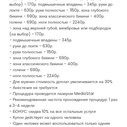
выбор) - 170р. подмышечные впадины - 345р. руки до
локтя - 630р. руки полностью - 1150р. зона глубокого
бикини - 690р. зона классического бикини - 400р.
голени - 690р. ноги полностью - 2240р.
- зона над верхней губой, межбровье или подбородок
(на выбор) - 170р.
- подмышечные впадины - 345р.
- руки до локтя - 630р.
- руки полностью - 1150р.
- зона глубокого бикини - 690р.
- зона классического бикини - 400р.
- голени - 690р.
- ноги полностью - 2240р.
- Для мужчин стоимость доплат увеличивается на 30%
- Анестезия не требуется
- Процедура проводится лазером MedioStar
- Рекомендованная частота прохождения процедур: 1 раз
в 3-4 недели
- БОНУС: скидка 10% на все остальные услуги
- Купон действует на одного человека
- Один человек может воспользоваться только одним