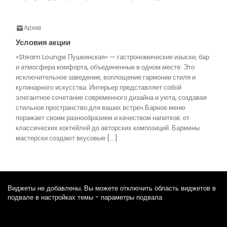
Архив
Условия акции
«Steam Lounge Пушкинская» — гастрономические изыски, бар
и атмосфера комфорта, объединенные в одном месте. Это
исключительное заведение, воплощение гармонии стиля и
кулинарного искусства. Интерьер представляет собой
элегантное сочетание современного дизайна и уюта, создавая
стильное пространство для ваших встреч.Барное меню
поражает своим разнообразием и качеством напитков: от
классических коктейлей до авторских композиций. Бармены
мастерски создают вкусовые […]
Виджеты не добавлены. Вы можете отключить область виджетов в
подвале в настройках темы - параметры подвала