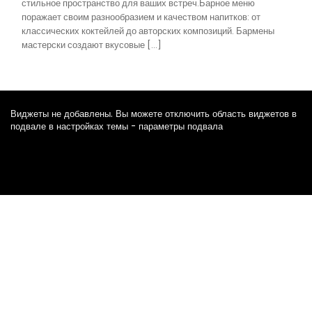
стильное пространство для ваших встреч.Барное меню
поражает своим разнообразием и качеством напитков: от
классических коктейлей до авторских композиций. Бармены
мастерски создают вкусовые […]
Виджеты не добавлены. Вы можете отключить область виджетов в
подвале в настройках темы - параметры подвала