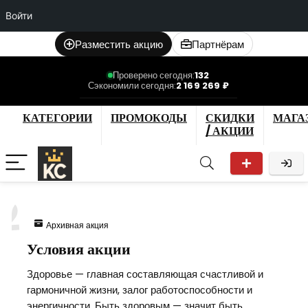
Войти
Разместить акцию
Партнёрам
Проверено сегодня:
132
Сэкономили сегодня:
2 169 269 ₽
КАТЕГОРИИ
ПРОМОКОДЫ
СКИДКИ
МАГА
/ АКЦИИ
2
Архивная акция
Условия акции
Здоровье — главная составляющая счастливой и
гармоничной жизни, залог работоспособности и
энергичности. Быть здоровым — значит быть