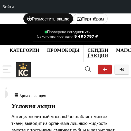
Войти
Разместить акцию
Партнёрам
Проверено сегодня:
675
Сэкономили сегодня:
5 480 757 ₽
КАТЕГОРИИ
ПРОМОКОДЫ
СКИДКИ
МАГА
/ АКЦИИ
6
Архивная акция
Условия акции
Антицеллюлитный массажРасслабляет мягкие
ткани, выводит из организма лишнюю жидкость
вместе с токсинами, смягчает рубцы и разрыхляет