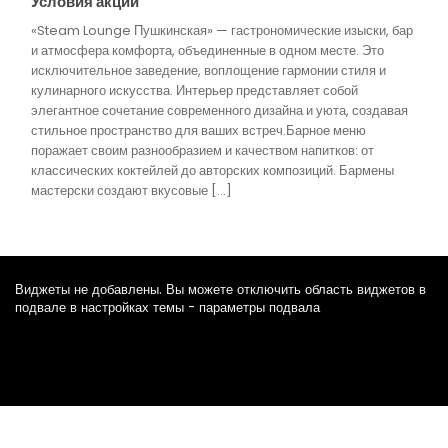
Условия акции
«Steam Lounge Пушкинская» — гастрономические изыски, бар
и атмосфера комфорта, объединенные в одном месте. Это
исключительное заведение, воплощение гармонии стиля и
кулинарного искусства. Интерьер представляет собой
элегантное сочетание современного дизайна и уюта, создавая
стильное пространство для ваших встреч.Барное меню
поражает своим разнообразием и качеством напитков: от
классических коктейлей до авторских композиций. Бармены
мастерски создают вкусовые […]
Виджеты не добавлены. Вы можете отключить область виджетов в
подвале в настройках темы - параметры подвала