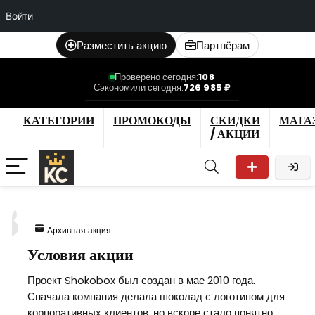
Войти
Разместить акцию
Партнёрам
Проверено сегодня:
108
Сэкономили сегодня:
726 985 ₽
КАТЕГОРИИ
ПРОМОКОДЫ
СКИДКИ
МАГА
/ АКЦИИ
3
Архивная акция
Условия акции
Проект Shokobox был создан в мае 2010 года.
Сначала компания делала шоколад с логотипом для
корпоративных клиентов, но вскоре стало понятно,