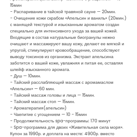
15мин
- Распаривание в тайской травяной сауне — 20мин.
- Очищение кожи скрабом «Апельсин и ваниль» (20мин.)
с манящей текстурой и изысканным ароматом создан
специально для интенсивного ухода за вашей кожей.
Входящие в состав натуральные биогранулы нежно
очищают и массажируют вашу кожу, делают ее мягкой и
упругой, стимулируют кровообращение, способствуют
выводу токсинов из организма. Экстракт апельсина
заботится о вашей коже, увлажняя и питая ее, оставляя
шлейф изысканного аромата.
- Душ — 10мин.
- Тайский расслабляющий массаж с аромамаслом
«Апельсин» — 60 мин.
- Тайский массаж головы и лица — 15мин.
- Тайский массаж стоп — 15мин.
- Ароматерапия(апельсин)
- Чаепитие с угощением — 10 - 15мин
- Продолжительность spa-программы: 170 минут
- Spa-программа для двоих «Живительная сила моря».
Купон за 1990р. и доплата на месте: 4900р. вместо