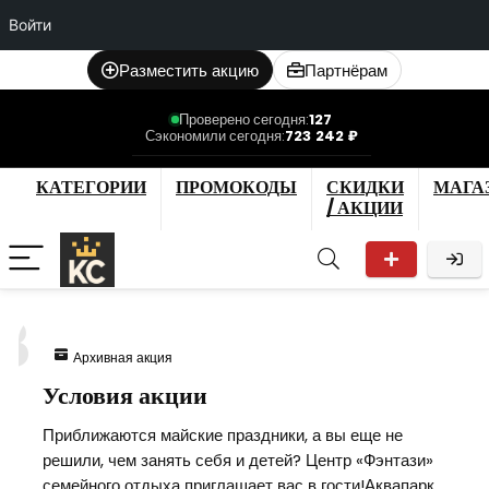
Войти
Разместить акцию
Партнёрам
Проверено сегодня:
127
Сэкономили сегодня:
723 242 ₽
КАТЕГОРИИ
ПРОМОКОДЫ
СКИДКИ
МАГА
/ АКЦИИ
3
Архивная акция
Условия акции
Приближаются майские праздники, а вы еще не
решили, чем занять себя и детей? Центр «Фэнтази»
семейного отдыха приглашает вас в гости!Аквапарк