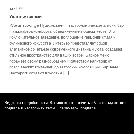
Архив
Условия акции
«Steam Lounge Пушкинская» — гастрономические изыски, бар
и атмосфера комфорта, объединенные в одном месте. Это
исключительное заведение, воплощение гармонии стиля и
кулинарного искусства. Интерьер представляет собой
элегантное сочетание современного дизайна и уюта, создавая
стильное пространство для ваших встреч.Барное меню
поражает своим разнообразием и качеством напитков: от
классических коктейлей до авторских композиций. Бармены
мастерски создают вкусовые […]
Виджеты не добавлены. Вы можете отключить область виджетов в
подвале в настройках темы - параметры подвала