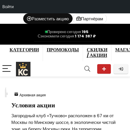
Войти
Разместить акцию
Партнёрам
Проверено сегодня:
195
Сэкономили сегодня:
1 174 387 ₽
КАТЕГОРИИ
ПРОМОКОДЫ
СКИДКИ
МАГА
/ АКЦИИ
4
Архивная акция
Условия акции
Загородный клуб «Тучково» расположен в 67 км от
Москвы по Минскому шоссе, в экологически чистой
зоне, на берегу Москвы-реки. На территории