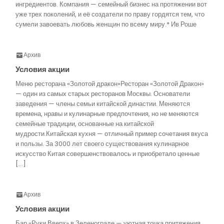
ингредиентов. Компания — семейный бизнес на протяжении вот
уже трех поколений, и её создатели по праву гордятся тем, что
сумели завоевать любовь женщин по всему миру.* Ив Роше
Архив
Условия акции
Меню ресторана «Золотой дракон»Ресторан «Золотой Дракон»
— один из самых старых ресторанов Москвы. Основатели
заведения — члены семьи китайской династии. Меняются
времена, нравы и кулинарные предпочтения, но не меняются
семейные традиции, основанные на китайской
мудрости.Китайская кухня — отличный пример сочетания вкуса
и пользы. За 3000 лет своего существования кулинарное
искусство Китая совершенствовалось и приобретало ценные
[…]
Архив
Условия акции
Бар «Руки Вверх» в Зеленограде — уютная точка притяжения