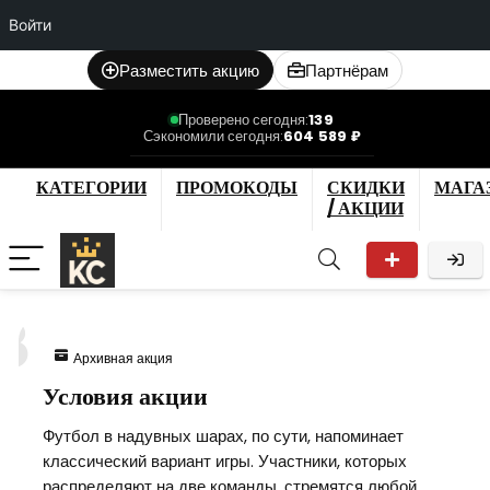
Войти
Разместить акцию
Партнёрам
Проверено сегодня:
139
Сэкономили сегодня:
604 589 ₽
КАТЕГОРИИ
ПРОМОКОДЫ
СКИДКИ
МАГА
/ АКЦИИ
8
Архивная акция
Условия акции
Футбол в надувных шарах, по сути, напоминает
классический вариант игры. Участники, которых
распределяют на две команды, стремятся любой