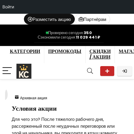
Войти
Разместить акцию
Партнёрам
Проверено сегодня:
350
Сэкономили сегодня:
11 029 441 ₽
КАТЕГОРИИ
ПРОМОКОДЫ
СКИДКИ
МАГА
/ АКЦИИ
0
Архивная акция
Условия акции
Для чего это? После тяжелого рабочего дня,
рассерженный после неудачных переговоров или
злой на начальника, вы приходите в крэш-комнату,