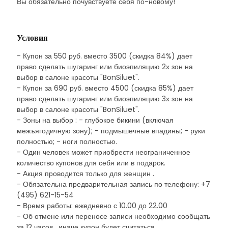
Вы обязательно почувствуете себя по-новому!
Условия
- Купон за 550 руб. вместо 3500 (скидка 84%) дает
право сделать шугаринг или биоэпиляцию 2х зон на
выбор в салоне красоты "BonSiluet".
- Купон за 690 руб. вместо 4500 (скидка 85%) дает
право сделать шугаринг или биоэпиляцию 3х зон на
выбор в салоне красоты "BonSiluet".
- Зоны на выбор : - глубокое бикини (включая
межъягодичную зону); - подмышечные впадины; - руки
полностью; - ноги полностью.
- Один человек может приобрести неограниченное
количество купонов для себя или в подарок.
- Акция проводится только для женщин .
- Обязательна предварительная запись по телефону: +7
(495) 621-15-54
- Время работы: ежедневно с 10.00 до 22.00
- Об отмене или переносе записи необходимо сообщать
за 12 часов , иначе купон будет считаться