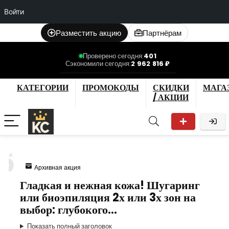
Войти
Разместить акцию
Партнёрам
Проверено сегодня:
401
Сэкономили сегодня:
2 962 816 ₽
КАТЕГОРИИ
ПРОМОКОДЫ
СКИДКИ
МАГА
/ АКЦИИ
6
Архивная акция
Гладкая и нежная кожа! Шугаринг
или биоэпиляция 2х или 3х зон на
выбор: глубокого…
Показать полный заголовок