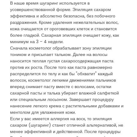
В наше время шугаринг используется в
усовершенствованной форме. Эпиляция сахаром
эффективна и абсолютно безопасна, без побочного
раздражения. Кроме удаления нежелательных волос,
кожа очищается от ороговевших клеток и становится
более гладкой. Сахарная эпиляция очищает кожу, как
минимум на 3 – 4 недели.
Сначала косметолог обрабатывает зону эпиляции
тоником и присыпает тальком. Далее на волосы
наносится теплая густая сахаросодержащая паста
против их роста. После того как паста равномерно
распределится по телу и как бы "обхватит" каждый
волосок, косметолог легкими движениями пальчиков
вперед снимает пасту вместе с волосами, остатки
сахарной пасты и талька убирает влажной салфеткой
или специальным лосьоном. Завершает процедуру
нанесение легкого крема с растительными добавками и
ментолом для увлажнения кожи.
Если у вас имеется аллергия на воск, то эпиляция
сахаром (шугаринг) станет отличной альтернативой, не
менее эффективной и действенной. После процедуры