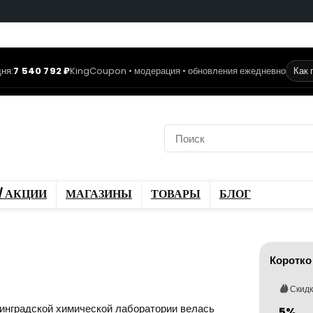
ня:
7 540 792 ₽
KingCoupon • модерация • обновления ежедневно
Как 
коды
Скидки / Акции
ы
Блог
/ АКЦИИ
МАГАЗИНЫ
ТОВАРЫ
БЛОГ
Коротко
Скид
енинградской химической лаборатории велась
5%