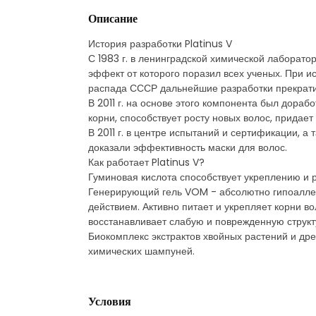
Описание
История разработки Platinus V
С 1983 г. в ленинградской химической лаборато
эффект от которого поразил всех ученых. При 
распада СССР дальнейшие разработки прекрати
В 2011 г. на основе этого компонента был дораб
корни, способствует росту новых волос, придает
В 2011 г. в центре испытаний и сертификации, а
доказали эффективность маски для волос.
Как работает Platinus V?
Гуминовая кислота способствует укреплению и р
Генерирующий гель VOM - абсолютно гипоаллерг
действием. Активно питает и укрепляет корни вол
восстанавливает слабую и поврежденную структ
Биокомплекс экстрактов хвойных растений и др
химических шампуней.
Условия