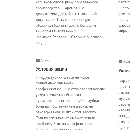
копченое мясо и рыбу собственного
расти
производства — ароматные
— семе
деликатесы, достойные отдельной
уже тр
дегустации. Вас точно порадует
праву 
обширная барная карта с большим
завое
выбором качественных
миру.*
напитков.Ресторан «Старина Мюллер»
на […]
Архив
Арх
Условия акции
Усло
Ни одна зубная щетка не может
Бар «Р
полноценно заменить
притя
профессиональные стоматологические
атмос
услуги. Если вас беспокоят
музык
чувствительная эмаль зубов, зубная
рассл
боль или болезненные десны, не
насыще
откладывайте визит к стоматологу.
завед
Только специалист сможет решить
стиле,
проблему быстро и эффективно.
чувст
Профессиональные врачи