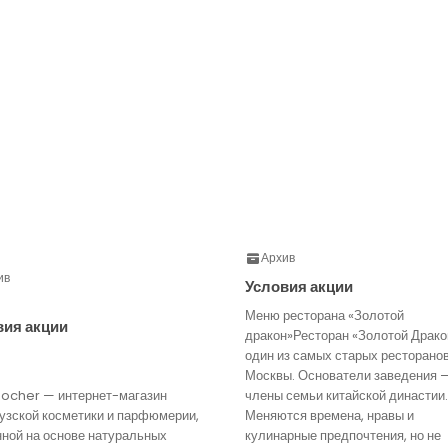
Архив
ив
Условия акции
Меню ресторана «Золотой
вия акции
дракон»Ресторан «Золотой Драко
один из самых старых ресторано
Москвы. Основатели заведения 
Rocher — интернет-магазин
члены семьи китайской династии.
узской косметики и парфюмерии,
Меняются времена, нравы и
нной на основе натуральных
кулинарные предпочтения, но не