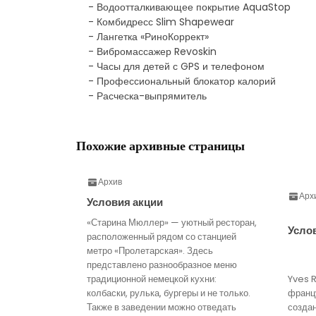
- Водоотталкивающее покрытие AquaStop
- Комбидресс Slim Shapewear
- Лангетка «РиноКоррект»
- Вибромассажер Revoskin
- Часы для детей с GPS и телефоном
- Профессиональный блокатор калорий
- Расческа-выпрямитель
Похожие архивные страницы
Архив
Арх
Условия акции
«Старина Мюллер» — уютный ресторан,
Усло
расположенный рядом со станцией
метро «Пролетарская». Здесь
представлено разнообразное меню
традиционной немецкой кухни:
Yves 
колбаски, рулька, бургеры и не только.
франц
Также в заведении можно отведать
созда