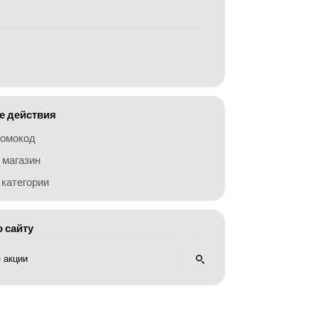
 действия
ромокод
 магазин
категории
о сайту