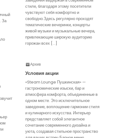
заведения выдержан в современном
стиле, благодаря этому посетители
чувствуют себя комфортно и
ичный
свободно.Здесь регулярно проходят
. За
тематические вечеринки, концерты
живой музыки и музыкальные вечера,
привлекающие широкую аудиторию
ало
горожан всех […]
Архив
Условия акции
«Steam Lounge Пушкинская» —
а
гастрономические изыски, бар и
атмосфера комфорта, объединенные в
звучит
одном месте. Это исключительное
заведение, воплощение гармонии стиля
и кулинарного искусства. Интерьер
рьер
представляет собой элегантное
ном
сочетание современного дизайна и
ли
уюта, создавая стильное пространство
для ваших встреч.Барное меню