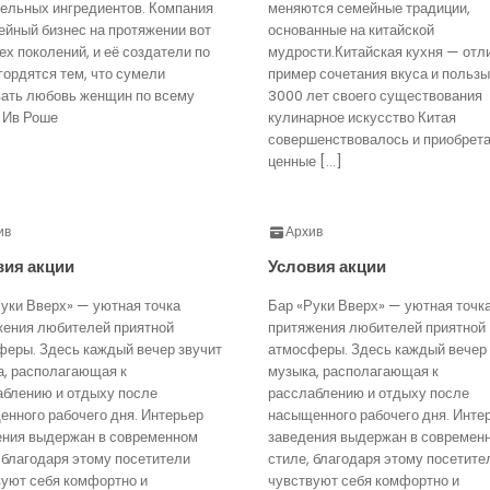
тельных ингредиентов. Компания
меняются семейные традиции,
йный бизнес на протяжении вот
основанные на китайской
ех поколений, и её создатели по
мудрости.Китайская кухня — отл
гордятся тем, что сумели
пример сочетания вкуса и пользы
вать любовь женщин по всему
3000 лет своего существования
 Ив Роше
кулинарное искусство Китая
совершенствовалось и приобрет
ценные […]
ив
Архив
вия акции
Условия акции
уки Вверх» — уютная точка
Бар «Руки Вверх» — уютная точк
жения любителей приятной
притяжения любителей приятной
феры. Здесь каждый вечер звучит
атмосферы. Здесь каждый вечер 
а, располагающая к
музыка, располагающая к
аблению и отдыху после
расслаблению и отдыху после
нного рабочего дня. Интерьер
насыщенного рабочего дня. Инте
ения выдержан в современном
заведения выдержан в современ
 благодаря этому посетители
стиле, благодаря этому посетите
вуют себя комфортно и
чувствуют себя комфортно и