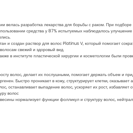
рии велась разработка лекарства для борьбы с раком. При подборе
использовании средства у 87% испытуемых наблюдалось улучшение з
лись.
отан и создан раствор для волос Platinus V, который помогает сокра
 волосам свежий и здоровый вид.
 также в институте пластической хирургии и косметологии были пр
осту волос, делает их послушными, помогает держать объем и при
енен. Быстро проникает в кожу, структурирует клетки, оказывае
ос, останавливает выпадение волос, ускоряет их рост, избавляет от
уру волос
евесины нормализует функции фолликул и структуру волос, нейтр