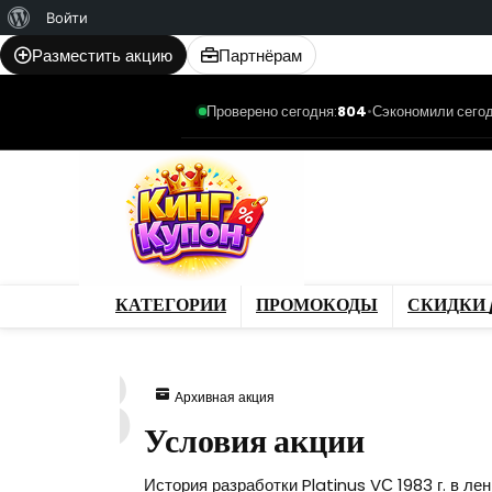
О
Войти
WordPress
Разместить акцию
Партнёрам
Проверено сегодня:
804
•
Сэкономили сегод
Категории
Промо
Магазины
Товар
КАТЕГОРИИ
ПРОМОКОДЫ
СКИДКИ 
873
Архивная акция
Условия акции
История разработки Platinus VС 1983 г. в л