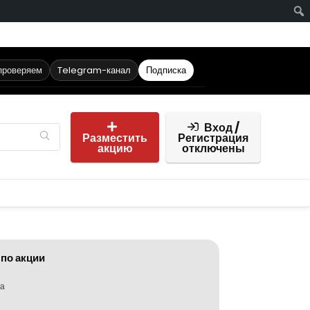
проверяем
Telegram-канал
Подписка
Вход /
Разместить
Регистрация
акцию
отключены
 по акции
ка