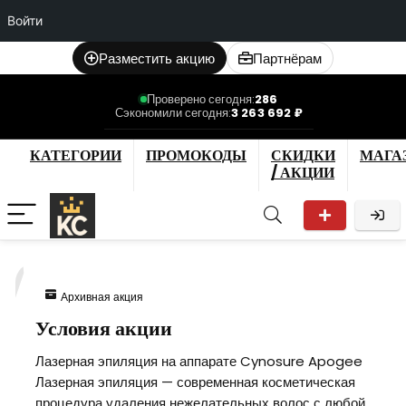
Войти
Разместить акцию
Партнёрам
Проверено сегодня:
286
Сэкономили сегодня:
3 263 692 ₽
КАТЕГОРИИ
ПРОМОКОДЫ
СКИДКИ
МАГА
/ АКЦИИ
7
Архивная акция
Условия акции
Лазерная эпиляция на аппарате Cynosure Apogee
Лазерная эпиляция — современная косметическая
процедура удаления нежелательных волос с любой