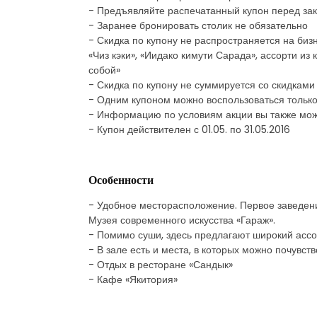
- Предъявляйте распечатанный купон перед за
- Заранее бронировать столик не обязательно
- Скидка по купону не распространяется на бизн
«Чиз кэки», «Иидако кимути Сарада», ассорти из 
собой»
- Скидка по купону не суммируется со скидками
- Одним купоном можно воспользоваться только
- Информацию по условиям акции вы также мож
- Купон действителен с 01.05. по 31.05.2016
Особенности
- Удобное месторасположение. Первое заведение
Музея современного искусства «Гараж».
- Помимо суши, здесь предлагают широкий ассо
- В зале есть и места, в которых можно почувст
- Отдых в ресторане «Сандык»
- Кафе «Якитория»