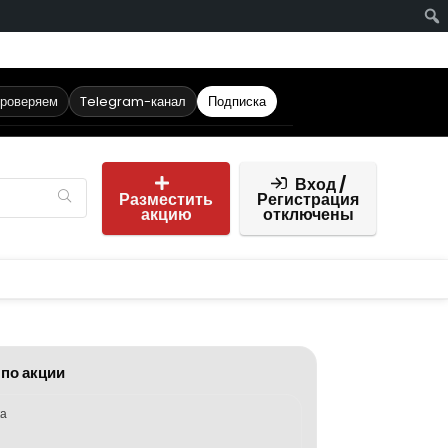
проверяем
Telegram-канал
Подписка
Вход /
Разместить
Регистрация
акцию
отключены
 по акции
ка