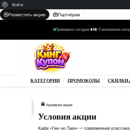
О
Войти
WordPress
Разместить акцию
Партнёрам
Проверено сегодня:
419
•
Сэкономили сегод
Категории
Промо
Магазины
Товар
КАТЕГОРИИ
ПРОМОКОДЫ
СКИДКИ 
899
Архивная акция
Условия акции
Кафе «Гин-но Таки» — современная классика