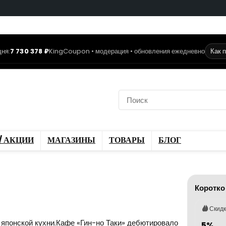
ня:
7 730 378 ₽
KingCoupon • модерация • обновления ежедневно
Как 
коды
Скидки / Акции
ы
Блог
/ АКЦИИ
МАГАЗИНЫ
ТОВАРЫ
БЛОГ
Коротко
Скид
 японской кухни.Кафе «Гин-но Таки» дебютировало
5%