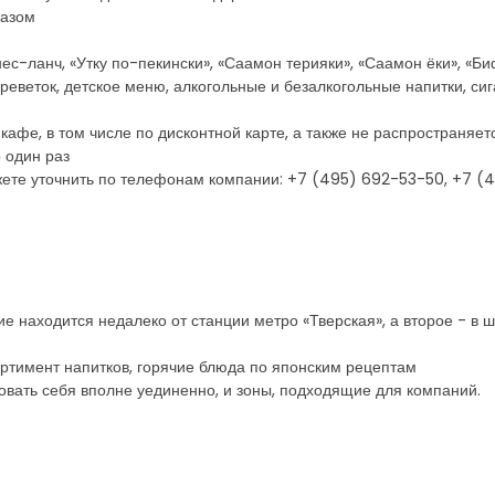
казом
ес-ланч, «Утку по-пекински», «Саамон терияки», «Саамон ёки», «Биф
креветок, детское меню, алкогольные и безалкогольные напитки, сиг
 кафе, в том числе по дисконтной карте, а также не распространя
 один раз
ете уточнить по телефонам компании: +7 (495) 692-53-50, +7 (
 находится недалеко от станции метро «Тверская», а второе - в ш
ртимент напитков, горячие блюда по японским рецептам
вовать себя вполне уединенно, и зоны, подходящие для компаний.