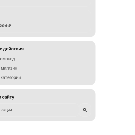
204 ₽
 действия
ромокод
 магазин
категории
о сайту