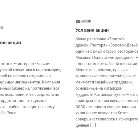
Архив
ив
Условия акции
Меню ресторана «Золотой
вия акции
дракон»Ресторан «Золотой Драко
один из самых старых ресторано
Москвы. Основатели заведения 
Rocher — интернет-магазин
члены семьи китайской династии.
узской косметики и парфюмерии,
Меняются времена, нравы и
нной на основе натуральных
кулинарные предпочтения, но не
тельных ингредиентов. Компания
меняются семейные традиции,
йный бизнес на протяжении вот
основанные на китайской
ех поколений, и её создатели по
мудрости.Китайская кухня — отл
гордятся тем, что сумели
пример сочетания вкуса и пользы
вать любовь женщин по всему
3000 лет своего существования
 Ив Роше
кулинарное искусство Китая
совершенствовалось и приобрет
ценные […]