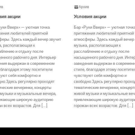
ив
Архив
вия акции
Условия акции
уки Вверх» — уютная точка
Бар «Руки Вверх» — уютная точк
жения любителей приятной
притяжения любителей приятной
феры. Здесь каждый вечер звучит
атмосферы. Здесь каждый вечер 
а, располагающая к
музыка, располагающая к
аблению и отдыху после
расслаблению и отдыху после
нного рабочего дня. Интерьер
насыщенного рабочего дня. Инте
ения выдержан в современном
заведения выдержан в современ
 благодаря этому посетители
стиле, благодаря этому посетите
вуют себя комфортно и
чувствуют себя комфортно и
дно.Здесь регулярно проходят
свободно.Здесь регулярно прохо
ческие вечеринки, концерты
тематические вечеринки, концер
 музыки и музыкальные вечера,
живой музыки и музыкальные веч
екающие широкую аудиторию
привлекающие широкую аудитор
н всех возрастов. Для […]
горожан всех возрастов. Для […]