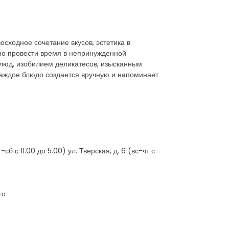
осходное сочетание вкусов, эстетика в
тно провести время в непринужденной
блюд, изобилием деликатесов, изысканным
 каждое блюдо создается вручную и напоминает
б с 11.00 до 5.00) ул. Тверская, д. 6 (вс-чт с
го