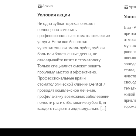
Архив
Арх
Условия акции
Усло
Ни одна зубная щетка не может
Бар «Р
полноценно заменить
притя
профессиональные стоматологические
атмос
услуги. Если вас беспокоят
музык
чувствительная эмаль зубов, зубная
рассл
боль или болезненные десны, не
насыще
откладывайте визит к стоматологу.
завед
Только специалист сможет решить
стиле,
проблему быстро и эффективно.
чувст
Профессиональные врачи
свобо
стоматологической клиники Dental 7
темати
проводят комплексное лечение,
живой
профилактику возможных заболеваний
привл
полости рта и отбеливание зубов.Для
горожа
каждого пациента индивидуально […]