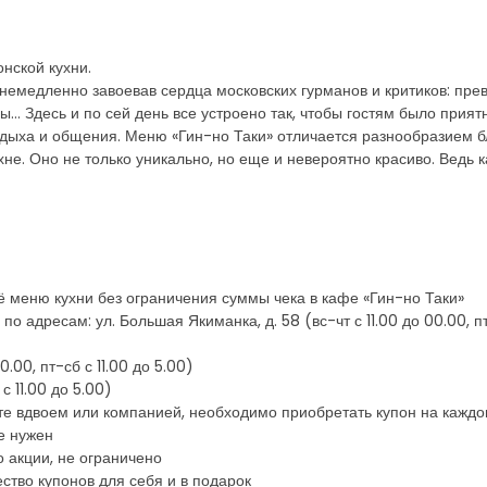
нской кухни.
немедленно завоевав сердца московских гурманов и критиков: прев
… Здесь и по сей день все устроено так, чтобы гостям было прия
отдыха и общения. Меню «Гин-но Таки» отличается разнообразием 
не. Оно не только уникально, но еще и невероятно красиво. Ведь
сё меню кухни без ограничения суммы чека в кафе «Гин-но Таки»
адресам: ул. Большая Якиманка, д. 58 (вс-чт с 11.00 до 00.00, пт-с
0.00, пт-сб с 11.00 до 5.00)
 с 11.00 до 5.00)
ете вдвоем или компанией, необходимо приобретать купон на каждо
е нужен
 акции, не ограничено
ство купонов для себя и в подарок