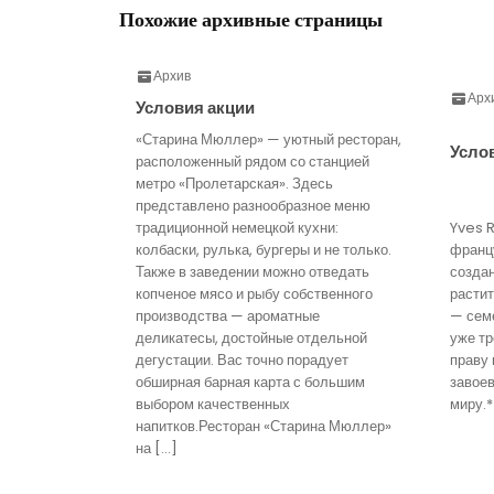
Похожие архивные страницы
Архив
Арх
Условия акции
«Старина Мюллер» — уютный ресторан,
Усло
расположенный рядом со станцией
метро «Пролетарская». Здесь
представлено разнообразное меню
традиционной немецкой кухни:
Yves 
колбаски, рулька, бургеры и не только.
франц
Также в заведении можно отведать
созда
копченое мясо и рыбу собственного
расти
производства — ароматные
— семе
деликатесы, достойные отдельной
уже тр
дегустации. Вас точно порадует
праву 
обширная барная карта с большим
завое
выбором качественных
миру.*
напитков.Ресторан «Старина Мюллер»
на […]