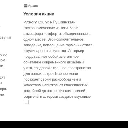
Архив
Условия акции
«Steam Lounge Пушкинская» —
а
гастрономические изыски, бар и
атмосфера комфорта, объединенные в
звучит
одном месте. Это исключительное
заведение, воплощение гармонии стиля
и кулинарного искусства. Интерьер
рьер
представляет собой элегантное
ном
сочетание современного дизайна и
ли
уюта, создавая стильное пространство
для ваших встреч.Барное меню
дят
поражает своим разнообразием и
ты
качеством напитков: от классических
ера,
коктейлей до авторских композиций.
ию
Бармены мастерски создают вкусовые
[…]