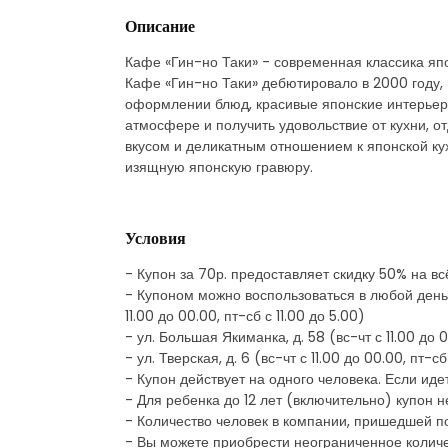
Описание
Кафе «Гин-но Таки» - современная классика япо
Кафе «Гин-но Таки» дебютировало в 2000 году, 
оформлении блюд, красивые японские интерьеры
атмосфере и получить удовольствие от кухни, 
вкусом и деликатным отношением к японской кух
изящную японскую гравюру.
Условия
- Купон за 70р. предоставляет скидку 50% на в
- Купоном можно воспользоваться в любой день по 
11.00 до 00.00, пт-сб с 11.00 до 5.00)
- ул. Большая Якиманка, д. 58 (вс-чт с 11.00 до 0
- ул. Тверская, д. 6 (вс-чт с 11.00 до 00.00, пт-сб
- Купон действует на одного человека. Если ид
- Для ребенка до 12 лет (включительно) купон н
- Количество человек в компании, пришедшей по
- Вы можете приобрести неограниченное количе