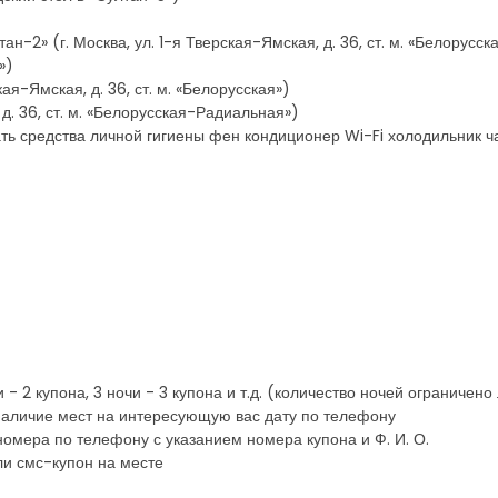
н-2» (г. Москва, ул. 1-я Тверская-Ямская, д. 36, ст. м. «Белорусска
»)
кая-Ямская, д. 36, ст. м. «Белорусская»)
 д. 36, ст. м. «Белорусская-Радиальная»)
ать средства личной гигиены фен кондиционер Wi-Fi холодильник ч
 - 2 купона, 3 ночи - 3 купона и т.д. (количество ночей ограничен
наличие мест на интересующую вас дату по телефону
мера по телефону с указанием номера купона и Ф. И. О.
ли смс-купон на месте