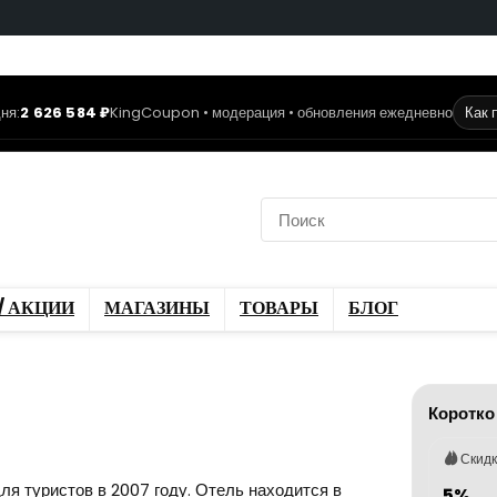
ня:
2 626 584 ₽
KingCoupon • модерация • обновления ежедневно
Как 
коды
Скидки / Акции
ы
Блог
/ АКЦИИ
МАГАЗИНЫ
ТОВАРЫ
БЛОГ
Коротко
Скид
я туристов в 2007 году. Отель находится в
5%