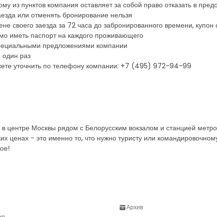
у из пунктов компания оставляет за собой право отказать в пред
аезда или отменять бронирование нельзя
ене своего заезда за 72 часа до забронированного времени, купон
имо иметь паспорт на каждого проживающего
 специальными предложениями компании
 один раз
ете уточнить по телефону компании: +7 (495) 972-94-99
 в центре Москвы рядом с Белорусским вокзалом и станцией метро
их ценах - это именно то, что нужно туристу или командировочном
ое!
Архив
ив