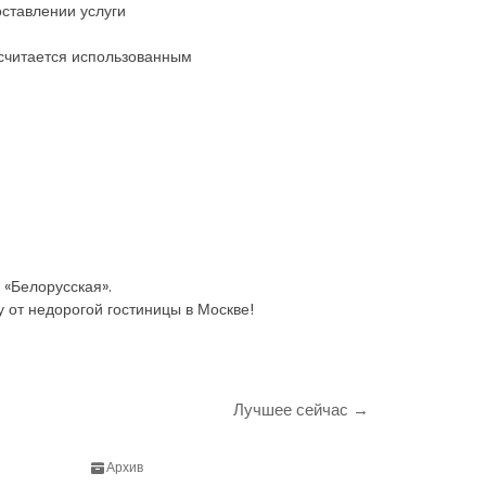
оставлении услуги
 считается использованным
 «Белорусская».
у от недорогой гостиницы в Москве!
Лучшее сейчас →
Архив