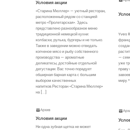
Условия акции
«Старина Мюллер» — уютный ресторан,
Усло
расположенный рядом со станцией
метро «Пролетарская». Здесь
представлено разнообразное меню
традиционной немецкой кухни:
Yves 
колбаски, рулька, бургеры и не только.
франц
Также в заведении можно отведать
созда
копченое мясо и рыбу собственного
расти
производства — ароматные
— семе
деликатесы, достойные отдельной
уже тр
дегустации. Вас точно порадует
праву 
обширная барная карта с большим
завое
выбором качественных
миру.*
напитков.Ресторан «Старина Мюллер»
на […]
Архив
Арх
Условия акции
Усло
Ни одна зубная щетка не может