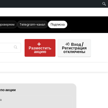
проверяем
Telegram-канал
Подписка
Вход /
Разместить
Регистрация
акцию
отключены
 по акции
ка