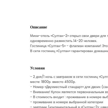
Описание
Мини-отель «Султан-2» открыл свои двери для т
одновременно разместить 14-20 человек.
Гостиница «Султан-5» - флагман компании! Это 
В сети гостиниц «Султан» гарантирован домашн
Условия
- 2 дня/1 ночь с завтраком в сети гостиниц «Су
месте: 1800р. вместо 4500р.
- Номер «Двухместный стандарт» для двоих (сан
- Внимание! Купон является первоначальным в
- В стоимость входит : проживание в номере вы
- проживание в номере выбранной категории
- завтраки (континентальный в «Султан-2»; шве