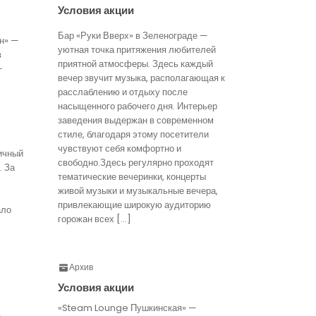
Условия акции
Бар «Руки Вверх» в Зеленограде —
н» —
уютная точка притяжения любителей
в
приятной атмосферы. Здесь каждый
—
вечер звучит музыка, располагающая к
расслаблению и отдыху после
насыщенного рабочего дня. Интерьер
заведения выдержан в современном
стиле, благодаря этому посетители
чувствуют себя комфортно и
ичный
свободно.Здесь регулярно проходят
. За
тематические вечеринки, концерты
живой музыки и музыкальные вечера,
привлекающие широкую аудиторию
ало
горожан всех […]
Архив
Условия акции
«Steam Lounge Пушкинская» —