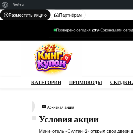
О
Войти
WordPress
Разместить акцию
Партнёрам
Проверено сегодня:
239
•
Сэкономили сегод
Категории
Промо
Магазины
Товар
КАТЕГОРИИ
ПРОМОКОДЫ
СКИДКИ 
942
Архивная акция
Условия акции
Мини-отель «Султан-2» открыл свои двери дл