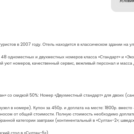
уристов в 2007 году. Отель находится в классическом здании на у
48 одноместных и двухместных номеров класса «Стандарт» и «Экон
ий уют номеров, качественный сервис, вежливый персонал и масса 
лтан» со скидкой 50%: Номер «Двухместный стандарт» для двоих (сан
узел в номере). Купон за 450р. и доплата на месте: 1800р. вместо
зносом от общей стоимости. Полную стоимость необходимо доплат
бранной категории завтраки (континентальный в «Султан-2»; шведск
дский стол в «Султан-5»)