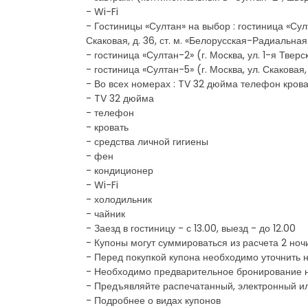
- Wi-Fi
- Гостиницы «Султан» на выбор : гостиница «Султа
Скаковая, д. 36, ст. м. «Белорусская-Радиальная
- гостиница «Султан-2» (г. Москва, ул. 1-я Тверс
- гостиница «Султан-5» (г. Москва, ул. Скаковая,
- Во всех номерах : TV 32 дюйма телефон кров
- TV 32 дюйма
- телефон
- кровать
- средства личной гигиены
- фен
- кондиционер
- Wi-Fi
- холодильник
- чайник
- Заезд в гостиницу - с 13.00, выезд - до 12.00
- Купоны могут суммироваться из расчета 2 ночи
- Перед покупкой купона необходимо уточнить 
- Необходимо предварительное бронирование но
- Предъявляйте распечатанный, электронный и
- Подробнее о видах купонов