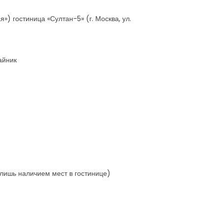
я») гостиница «Султан-5» (г. Москва, ул.
айник
о лишь наличием мест в гостинице)