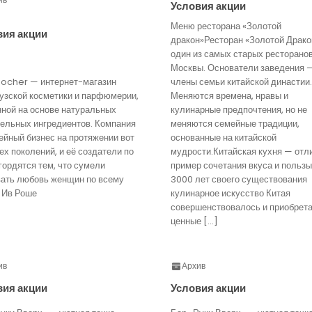
Условия акции
Меню ресторана «Золотой
вия акции
дракон»Ресторан «Золотой Драко
один из самых старых ресторано
Москвы. Основатели заведения 
Rocher — интернет-магазин
члены семьи китайской династии.
узской косметики и парфюмерии,
Меняются времена, нравы и
нной на основе натуральных
кулинарные предпочтения, но не
тельных ингредиентов. Компания
меняются семейные традиции,
йный бизнес на протяжении вот
основанные на китайской
ех поколений, и её создатели по
мудрости.Китайская кухня — отл
гордятся тем, что сумели
пример сочетания вкуса и пользы
вать любовь женщин по всему
3000 лет своего существования
 Ив Роше
кулинарное искусство Китая
совершенствовалось и приобрет
ценные […]
ив
Архив
вия акции
Условия акции