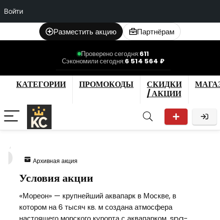
Войти
Разместить акцию
Партнёрам
Проверено сегодня:
611
Сэкономили сегодня:
6 514 564 ₽
КАТЕГОРИИ
ПРОМОКОДЫ
СКИДКИ
МАГА
/ АКЦИИ
5
Архивная акция
Условия акции
«Мореон» — крупнейший аквапарк в Москве, в
котором на 6 тысяч кв. м создана атмосфера
настоящего морского курорта с аквапарком, spa-