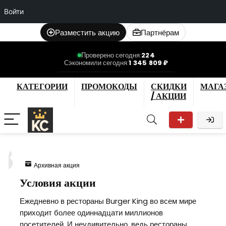
Войти
Разместить акцию
Партнёрам
Проверено сегодня:
224
Сэкономили сегодня:
1 345 809 ₽
КАТЕГОРИИ
ПРОМОКОДЫ
СКИДКИ
МАГА
/ АКЦИИ
8
Архивная акция
Условия акции
Ежедневно в рестораны Burger King во всем мире
приходит более одиннадцати миллионов
посетителей. И неудивительно, ведь рестораны