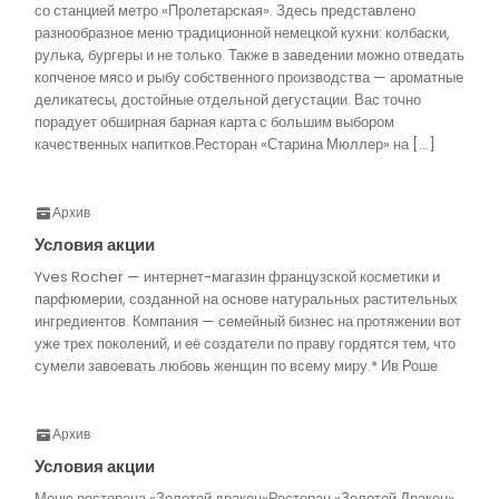
со станцией метро «Пролетарская». Здесь представлено
разнообразное меню традиционной немецкой кухни: колбаски,
рулька, бургеры и не только. Также в заведении можно отведать
копченое мясо и рыбу собственного производства — ароматные
деликатесы, достойные отдельной дегустации. Вас точно
порадует обширная барная карта с большим выбором
качественных напитков.Ресторан «Старина Мюллер» на […]
Архив
Условия акции
Yves Rocher — интернет-магазин французской косметики и
парфюмерии, созданной на основе натуральных растительных
ингредиентов. Компания — семейный бизнес на протяжении вот
уже трех поколений, и её создатели по праву гордятся тем, что
сумели завоевать любовь женщин по всему миру.* Ив Роше
Архив
Условия акции
Меню ресторана «Золотой дракон»Ресторан «Золотой Дракон»