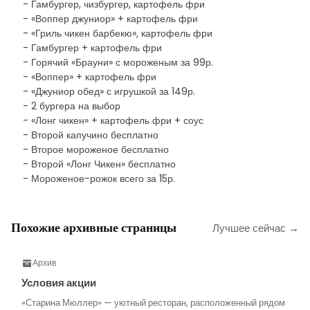
- Гамбургер, чизбургер, картофель фри
- «Воппер джуниор» + картофель фри
- «Гриль чикен барбекю», картофель фри
- Гамбургер + картофель фри
- Горячий «Брауни» с мороженым за 99р.
- «Воппер» + картофель фри
- «Джуниор обед» с игрушкой за 149р.
- 2 бургера на выбор
- «Лонг чикен» + картофель фри + соус
- Второй капучино бесплатно
- Второе мороженое бесплатно
- Второй «Лонг Чикен» бесплатно
- Мороженое-рожок всего за 15р.
Похожие архивные страницы
Лучшее сейчас →
Архив
Условия акции
«Старина Мюллер» — уютный ресторан, расположенный рядом