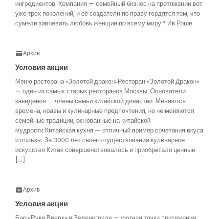
ингредиентов. Компания — семейный бизнес на протяжении вот
уже трех поколений, и её создатели по праву гордятся тем, что
сумели завоевать любовь женщин по всему миру.* Ив Роше
Архив
Условия акции
Меню ресторана «Золотой дракон»Ресторан «Золотой Дракон»
— один из самых старых ресторанов Москвы. Основатели
заведения — члены семьи китайской династии. Меняются
времена, нравы и кулинарные предпочтения, но не меняются
семейные традиции, основанные на китайской
мудрости.Китайская кухня — отличный пример сочетания вкуса
и пользы. За 3000 лет своего существования кулинарное
искусство Китая совершенствовалось и приобретало ценные
[…]
Архив
Условия акции
Бар «Руки Вверх» в Зеленограде — уютная точка притяжения