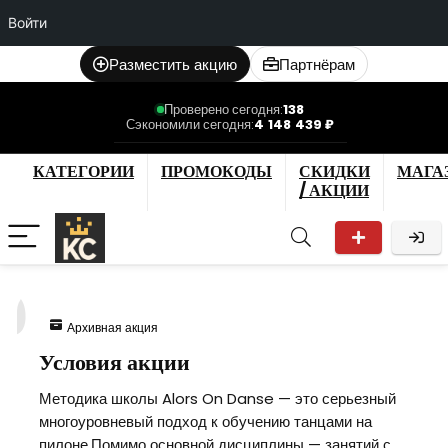
Войти
Разместить акцию
Партнёрам
Проверено сегодня:
138
Сэкономили сегодня:
4 148 439 ₽
КАТЕГОРИИ
ПРОМОКОДЫ
СКИДКИ
МАГА
/ АКЦИИ
0
Архивная акция
Условия акции
Методика школы Alors On Danse — это серьезный
многоуровневый подход к обучению танцами на
пилоне.Помимо основной дисциплины — занятий с