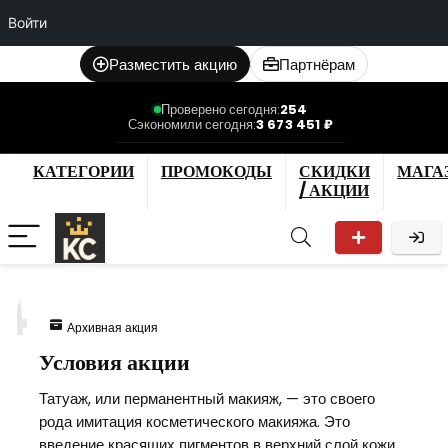
Войти
Разместить акцию
Партнёрам
Проверено сегодня:
254
Сэкономили сегодня:
3 673 451 ₽
КАТЕГОРИИ
ПРОМОКОДЫ
СКИДКИ
МАГА
/ АКЦИИ
4
Архивная акция
Условия акции
Татуаж, или перманентный макияж, — это своего
рода имитация косметического макияжа. Это
введение красящих пигментов в верхний слой кожи