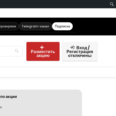
 проверяем
Telegram-канал
Подписка
Вход /
Разместить
Регистрация
акцию
отключены
 по акции
ка