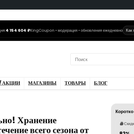
ня:
4 154 604 ₽
KingCoupon • модерация • обновления ежедневно
Как
коды
Скидки / Акции
ы
Блог
/ АКЦИИ
МАГАЗИНЫ
ТОВАРЫ
БЛОГ
Коротко
но! Хранение
Скид
чение всего сезона от
82%