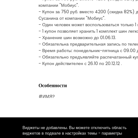
компании "Мобиус".
- Купон за 750 руб. вместо 4200 (скидка 82%) д
Сусанина от компании "Мобиус".
- Один человек может воспользоваться только 1
- 1 купон позволяет хранить 1 комплект шин лег
- Хранение шин возможно до 01.06.13.
- Обязательна предварительная запись по те
- Время работы: понедельник-пятница с 09.00 до
- Обязательно предъявляйте распечатанный ку
- Купон действителен с 26.10 по 20.12.12 .
Особенности
#ИМЯ?
Виджеты не добавлены. Вы можете отключить область
виджетов в подвале в настройках темы - параметры