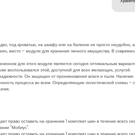
ко, под кроватью, на шкафу или на балконе не просто неудобно, а
иях, место – модули для хранения личного имущества. В совреме
ченном для этого модуле является сегодня оптимальным вариантом
уже воспользовался этой, доступной для всех желающих, услугой.
надежности. Он защищен от проникновения влаги и пыли. Наличие
женность процесса во всем. Определяющие логистической схемы – с
зчик.
ает право оставить на хранение 1 комплект шин в течение всего с
ании "Мобиус".
ает право оставить на хранение 1 комплект шин в течение всего сез