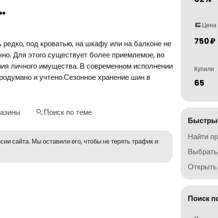
…
Цена
750 ₽
 редко, под кроватью, на шкафу или на балконе не
чно. Для этого существует более приемлемое, во
ния личного имущества. В современном исполнении
Купили
продумано и учтено.Сезонное хранение шин в
65
газины
Поиск по теме
Быстрые
Найти п
сии сайта. Мы оставили его, чтобы не терять трафик и
Выбрать
Открыть 
Поиск п