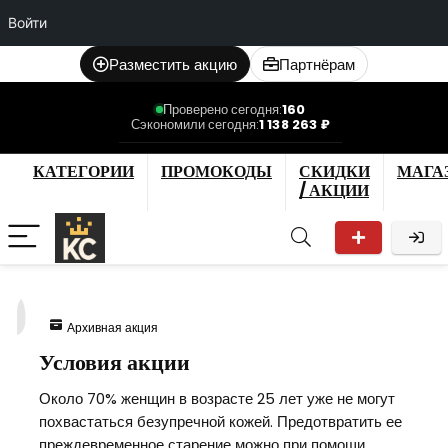
Войти
Разместить акцию
Партнёрам
Проверено сегодня:
160
Сэкономили сегодня:
1 138 263 ₽
КАТЕГОРИИ
ПРОМОКОДЫ
СКИДКИ
МАГА
/ АКЦИИ
9
Архивная акция
Условия акции
Около 70% женщин в возрасте 25 лет уже не могут
похвастаться безупречной кожей. Предотвратить ее
преждевременное старение можно при помощи