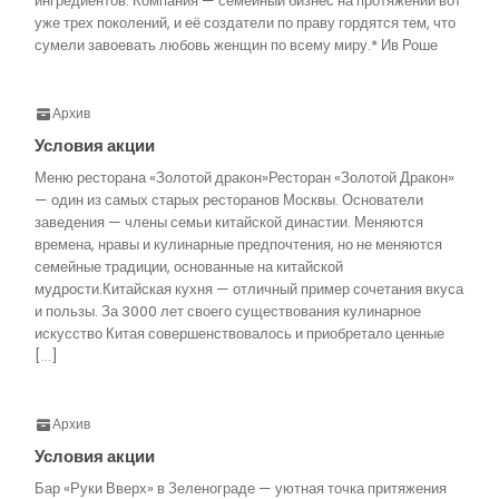
ингредиентов. Компания — семейный бизнес на протяжении вот
уже трех поколений, и её создатели по праву гордятся тем, что
сумели завоевать любовь женщин по всему миру.* Ив Роше
Архив
Условия акции
Меню ресторана «Золотой дракон»Ресторан «Золотой Дракон»
— один из самых старых ресторанов Москвы. Основатели
заведения — члены семьи китайской династии. Меняются
времена, нравы и кулинарные предпочтения, но не меняются
семейные традиции, основанные на китайской
мудрости.Китайская кухня — отличный пример сочетания вкуса
и пользы. За 3000 лет своего существования кулинарное
искусство Китая совершенствовалось и приобретало ценные
[…]
Архив
Условия акции
Бар «Руки Вверх» в Зеленограде — уютная точка притяжения