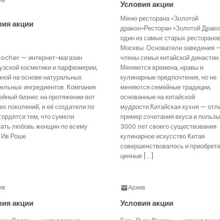
Условия акции
Меню ресторана «Золотой
вия акции
дракон»Ресторан «Золотой Драко
один из самых старых ресторано
Москвы. Основатели заведения 
Rocher — интернет-магазин
члены семьи китайской династии.
узской косметики и парфюмерии,
Меняются времена, нравы и
нной на основе натуральных
кулинарные предпочтения, но не
тельных ингредиентов. Компания
меняются семейные традиции,
йный бизнес на протяжении вот
основанные на китайской
ех поколений, и её создатели по
мудрости.Китайская кухня — отл
гордятся тем, что сумели
пример сочетания вкуса и пользы
вать любовь женщин по всему
3000 лет своего существования
 Ив Роше
кулинарное искусство Китая
совершенствовалось и приобрет
ценные […]
ив
Архив
вия акции
Условия акции