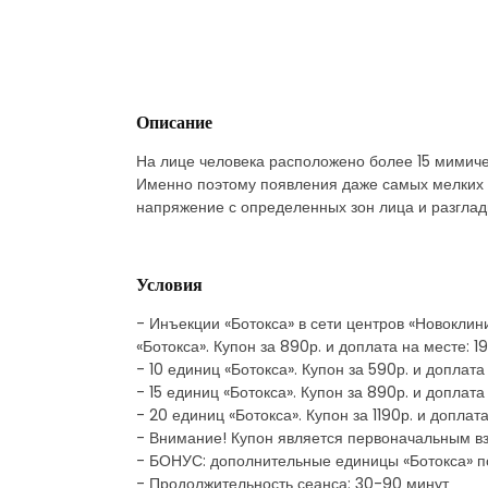
Описание
На лице человека расположено более 15 мимиче
Именно поэтому появления даже самых мелких 
напряжение с определенных зон лица и разглади
Условия
- Инъекции «Ботокса» в сети центров «Новоклини
«Ботокса». Купон за 890р. и доплата на месте: 1
- 10 единиц «Ботокса». Купон за 590р. и доплата
- 15 единиц «Ботокса». Купон за 890р. и доплата
- 20 единиц «Ботокса». Купон за 1190р. и доплат
- Внимание! Купон является первоначальным в
- БОНУС: дополнительные единицы «Ботокса» п
- Продолжительность сеанса: 30-90 минут