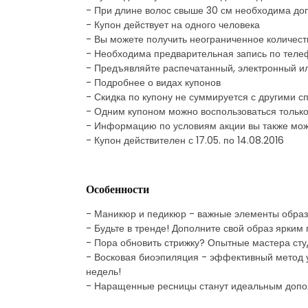
- При длине волос свыше 30 см необходима доп
- Купон действует на одного человека
- Вы можете получить неограниченное количеств
- Необходима предварительная запись по теле
- Предъявляйте распечатанный, электронный и
- Подробнее о видах купонов
- Скидка по купону не суммируется с другими
- Одним купоном можно воспользоваться только
- Информацию по условиям акции вы также мож
- Купон действителен с 17.05. по 14.08.2016
Особенности
- Маникюр и педикюр - важные элементы образ
- Будьте в тренде! Дополните свой образ ярким 
- Пора обновить стрижку? Опытные мастера сту
- Восковая биоэпиляция - эффективный метод у
недель!
- Наращенные ресницы станут идеальным допо