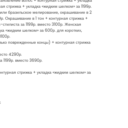
ановление волос + контурная стрижка + укладка
я стрижка + укладка «жидким шелком» за 1199р.
 или бразильское мелирование, окрашивание в 2
р. Окрашивание в 1 тон + контурная стрижка +
-стилиста за 1199р. вместо 3100р. Женская
ка «жидким шелком» за 600р. для коротких,
3100р.
лько поврежденные концы) + контурная стрижка
есто 4290р.
 1199р. вместо 3690р.
онтурная стрижка + укладка «жидким шелком» за
с