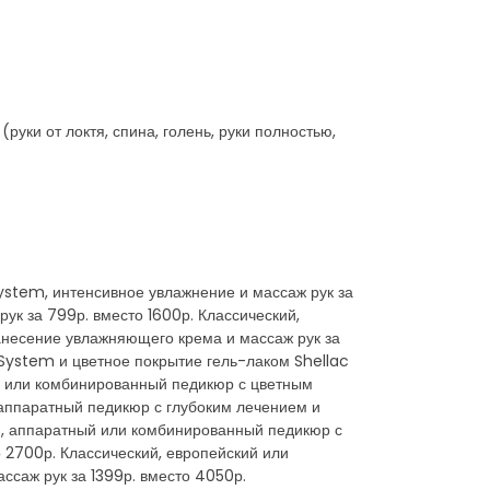
уки от локтя, спина, голень, руки полностью,
ystem, интенсивное увлажнение и массаж рук за
ук за 799р. вместо 1600р. Классический,
анесение увлажняющего крема и массаж рук за
 System и цветное покрытие гель-лаком Shellac
ый или комбинированный педикюр с цветным
 аппаратный педикюр с глубоким лечением и
ий, аппаратный или комбинированный педикюр с
 2700р. Классический, европейский или
ссаж рук за 1399р. вместо 4050р.