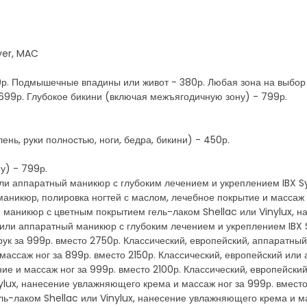
ver, MAC
р. Подмышечные впадины или живот - 380р. Любая зона на выбор (р
- 699р. Глубокое бикини (включая межъягодичную зону) - 799р.
лень, руки полностью, ноги, бедра, бикини) - 450р.
у) - 799р.
 или аппаратный маникюр с глубоким лечением и укреплением IBX S
маникюр, полировка ногтей с маслом, лечебное покрытие и массаж р
маникюр с цветным покрытием гель-лаком Shellac или Vinylux, н
й или аппаратный маникюр с глубоким лечением и укреплением IBX
 рук за 999р. вместо 2750р. Классический, европейский, аппаратн
ассаж ног за 899р. вместо 2150р. Классический, европейский или
ие и массаж ног за 999р. вместо 2100р. Классический, европейск
ylux, нанесение увлажняющего крема и массаж ног за 999р. вместо
ь-лаком Shellac или Vinylux, нанесение увлажняющего крема и ма