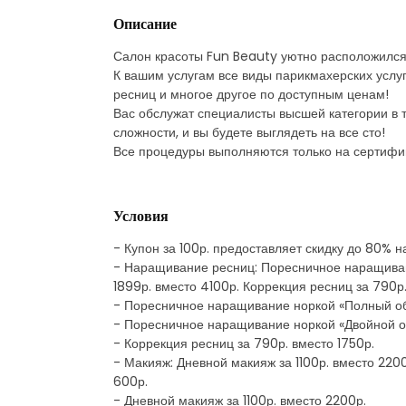
Описание
Салон красоты Fun Beauty уютно расположился 
К вашим услугам все виды парикмахерских услуг
ресниц и многое другое по доступным ценам!
Вас обслужат специалисты высшей категории в
сложности, и вы будете выглядеть на все сто!
Все процедуры выполняются только на сертифи
Условия
- Купон за 100р. предоставляет скидку до 80% 
- Наращивание ресниц: Поресничное наращиван
1899р. вместо 4100р. Коррекция ресниц за 790р.
- Поресничное наращивание норкой «Полный об
- Поресничное наращивание норкой «Двойной об
- Коррекция ресниц за 790р. вместо 1750р.
- Макияж: Дневной макияж за 1100р. вместо 220
600р.
- Дневной макияж за 1100р. вместо 2200р.