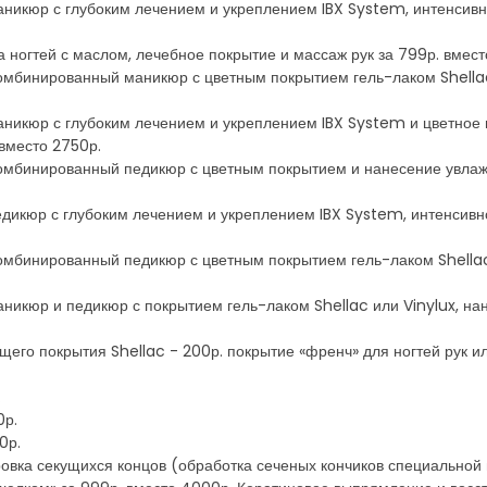
аникюр с глубоким лечением и укреплением IBX System, интенсивн
 ногтей с маслом, лечебное покрытие и массаж рук за 799р. вмест
комбинированный маникюр с цветным покрытием гель-лаком Shella
аникюр с глубоким лечением и укреплением IBX System и цветное п
вместо 2750р.
комбинированный педикюр с цветным покрытием и нанесение увлаж
едикюр с глубоким лечением и укреплением IBX System, интенсивн
комбинированный педикюр с цветным покрытием гель-лаком Shella
аникюр и педикюр с покрытием гель-лаком Shellac или Vinylux, н
его покрытия Shellac - 200р. покрытие «френч» для ногтей рук или
.
0р.
0р.
ровка секущихся концов (обработка сеченых кончиков специально