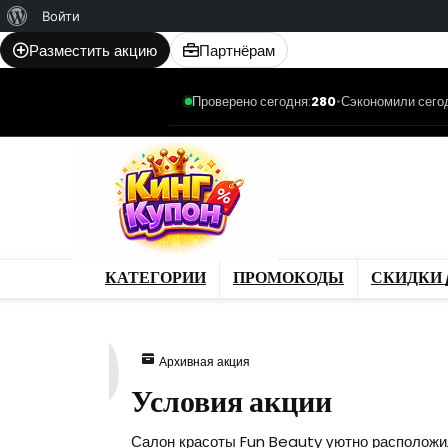
О
Войти
WordPress
Разместить акцию
Партнёрам
Проверено сегодня:
280
•
Сэкономили сего
Категории
Промо
Магазины
Товар
КАТЕГОРИИ
ПРОМОКОДЫ
СКИДКИ 
290
Архивная акция
Условия акции
Салон красоты Fun Beauty уютно расположил