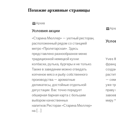
Похожие архивные страницы
Архив
Арх
Условия акции
«Старина Мюллер» — уютный ресторан,
Усло
расположенный рядом со станцией
метро «Пролетарская». Здесь
представлено разнообразное меню
традиционной немецкой кухни:
Yves 
колбаски, рулька, бургеры и не только.
франц
Также в заведении можно отведать
созда
копченое мясо и рыбу собственного
расти
производства — ароматные
— семе
деликатесы, достойные отдельной
уже тр
дегустации. Вас точно порадует
праву 
обширная барная карта с большим
завое
выбором качественных
миру.*
напитков.Ресторан «Старина Мюллер»
на […]