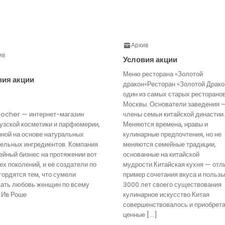
Архив
ив
Условия акции
Меню ресторана «Золотой
вия акции
дракон»Ресторан «Золотой Драко
один из самых старых ресторано
Москвы. Основатели заведения 
Rocher — интернет-магазин
члены семьи китайской династии.
узской косметики и парфюмерии,
Меняются времена, нравы и
нной на основе натуральных
кулинарные предпочтения, но не
тельных ингредиентов. Компания
меняются семейные традиции,
йный бизнес на протяжении вот
основанные на китайской
ех поколений, и её создатели по
мудрости.Китайская кухня — отл
гордятся тем, что сумели
пример сочетания вкуса и пользы
вать любовь женщин по всему
3000 лет своего существования
 Ив Роше
кулинарное искусство Китая
совершенствовалось и приобрет
ценные […]