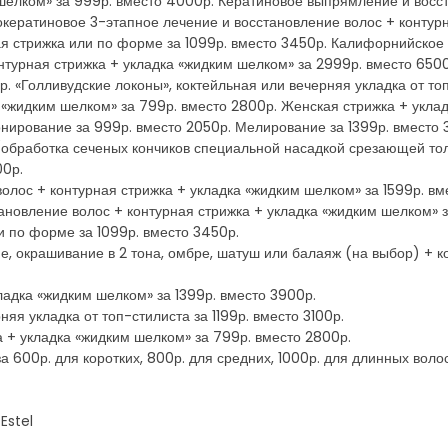
 шелком» за 999р. вместо 4000р. Кератиновое выпрямление и восст
кератиновое 3-этапное лечение и восстановление волос + контурна
я стрижка или по форме за 1099р. вместо 3450р. Калифорнийское
нтурная стрижка + укладка «жидким шелком» за 2999р. вместо 6500
. «Голливудские локоны», коктейльная или вечерняя укладка от топ
 «жидким шелком» за 799р. вместо 2800р. Женская стрижка + уклад
онирование за 999р. вместо 2050р. Мелирование за 1399р. вместо 
(обработка сеченых кончиков специальной насадкой срезающей то
00р.
олос + контурная стрижка + укладка «жидким шелком» за 1599р. вм
новление волос + контурная стрижка + укладка «жидким шелком» за
и по форме за 1099р. вместо 3450р.
, окрашивание в 2 тона, омбре, шатуш или балаяж (на выбор) + к
кладка «жидким шелком» за 1399р. вместо 3900р.
няя укладка от топ-стилиста за 1199р. вместо 3100р.
 + укладка «жидким шелком» за 799р. вместо 2800р.
а 600р. для коротких, 800р. для средних, 1000р. для длинных воло
Estel