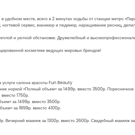
в удобном месте, всего в 2 минутах ходьбы от станции метро «Пар
, ногтевой сервис, маникюр и педикюр, наращивание ресниц, депи
 теплой и уютной обстановке. Дружелюбный и высокопрофессионал
цированной косметике ведущих мировых брендов!
на услуги салона красоты Fun Beauty
ие норкой «Полный объем» за 1499р. вместо 3500р. Поресничное
 вместо 1750р.
ъем» за 1499р. вместо 3500р.
ъем» за 1899р. вместо 4100р.
0р. Вечерний макияж за 1300р. вместо 2600р. Свадебный макияж за 