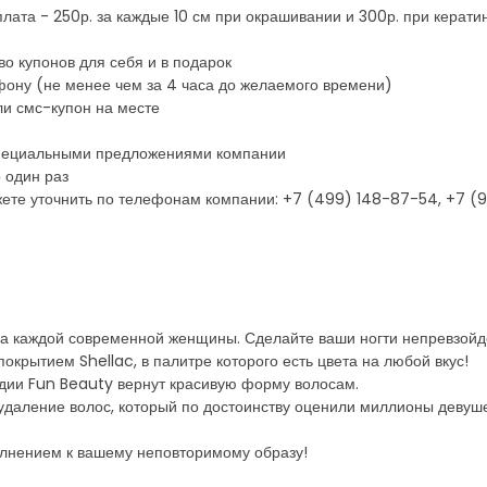
лата - 250р. за каждые 10 см при окрашивании и 300р. при кера
о купонов для себя и в подарок
фону (не менее чем за 4 часа до желаемого времени)
ли смс-купон на месте
 специальными предложениями компании
 один раз
ете уточнить по телефонам компании: +7 (499) 148-87-54, +7 (9
а каждой современной женщины. Сделайте ваши ногти непревзойд
покрытием Shellac, в палитре которого есть цвета на любой вкус!
дии Fun Beauty вернут красивую форму волосам.
даление волос, который по достоинству оценили миллионы девушек
лнением к вашему неповторимому образу!