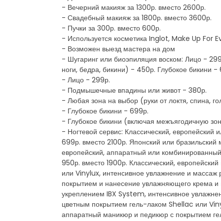
- Вечерний макияж за 1300р. вместо 2600р.
- Свадебный макияж за 1800р. вместо 3600р.
- Пучки за 300р. вместо 600р.
- Используется косметика Inglot, Make Up For E
- Возможен выезд мастера на дом
- Шугаринг или биоэпиляция воском: Лицо - 299
ноги, бедра, бикини) - 450р. Глубокое бикини 
- Лицо - 299р.
- Подмышечные впадины или живот - 380р.
- Любая зона на выбор (руки от локтя, спина, го
- Глубокое бикини - 699р.
- Глубокое бикини (включая межъягодичную зон
- Ногтевой сервис: Классический, европейский
699р. вместо 2100р. Японский или бразильский 
европейский, аппаратный или комбинированный 
950р. вместо 1900р. Классический, европейски
или Vinylux, интенсивное увлажнение и массаж
покрытием и нанесение увлажняющего крема и м
укреплением IBX System, интенсивное увлажнен
цветным покрытием гель-лаком Shellac или Vin
аппаратный маникюр и педикюр с покрытием гел