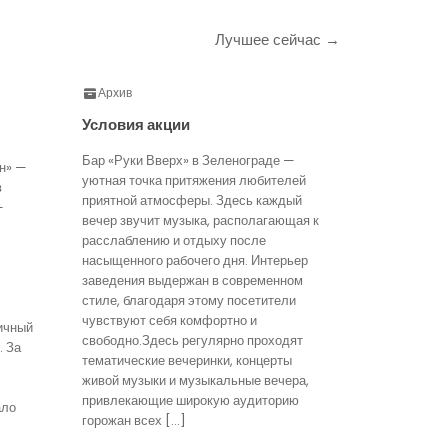
Лучшее сейчас →
Архив
Условия акции
Бар «Руки Вверх» в Зеленограде —
н» —
уютная точка притяжения любителей
в
приятной атмосферы. Здесь каждый
—
вечер звучит музыка, располагающая к
расслаблению и отдыху после
насыщенного рабочего дня. Интерьер
заведения выдержан в современном
стиле, благодаря этому посетители
чувствуют себя комфортно и
ичный
свободно.Здесь регулярно проходят
. За
тематические вечеринки, концерты
живой музыки и музыкальные вечера,
привлекающие широкую аудиторию
ало
горожан всех […]