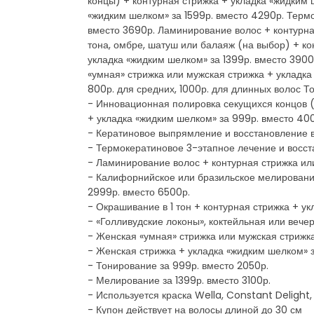
концы) + контурная стрижка + укладка «жидким
«жидким шелком» за 1599р. вместо 4290р. Термо
вместо 3690р. Ламинирование волос + контурна
тона, омбре, шатуш или балаяж (на выбор) + ко
укладка «жидким шелком» за 1399р. вместо 3900р
«умная» стрижка или мужская стрижка + укладка
800р. для средних, 1000р. для длинных волос Т
- Инновационная полировка секущихся концов 
+ укладка «жидким шелком» за 999р. вместо 40
- Кератиновое выпрямление и восстановление в
- Термокератиновое 3-этапное лечение и восста
- Ламинирование волос + контурная стрижка ил
- Калифорнийское или бразильское мелирование
2999р. вместо 6500р.
- Окрашивание в 1 тон + контурная стрижка + у
- «Голливудские локоны», коктейльная или вечер
- Женская «умная» стрижка или мужская стрижка
- Женская стрижка + укладка «жидким шелком» з
- Тонирование за 999р. вместо 2050р.
- Мелирование за 1399р. вместо 3100р.
- Используется краска Wella, Constant Delight, 
- Купон действует на волосы длиной до 30 см