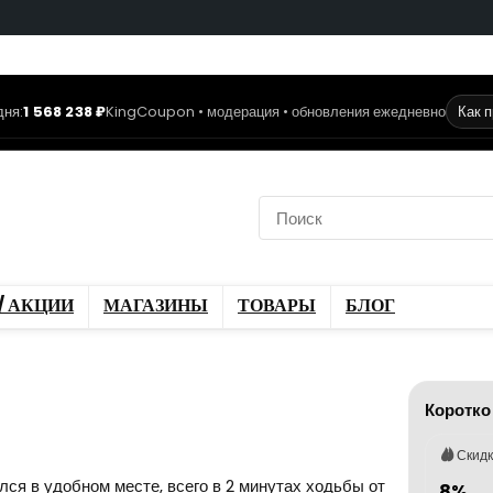
дня:
1 568 238 ₽
KingCoupon • модерация • обновления ежедневно
Как 
коды
Скидки / Акции
ы
Блог
/ АКЦИИ
МАГАЗИНЫ
ТОВАРЫ
БЛОГ
Коротко
Скид
ся в удобном месте, всего в 2 минутах ходьбы от
8%