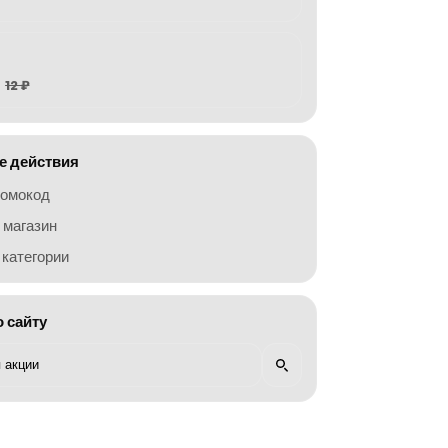
12 ₽
 действия
ромокод
 магазин
категории
о сайту