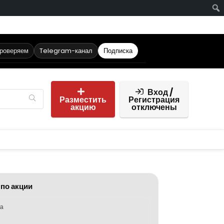
проверяем
Telegram-канал
Подписка
Вход /
Разместить
Регистрация
акцию
отключены
 по акции
ка