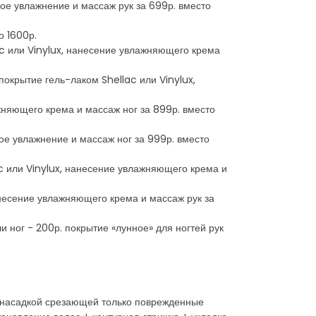
ое увлажнение и массаж рук за 699р. вместо
о 1600р.
c или Vinylux, нанесение увлажняющего крема
окрытие гель-лаком Shellac или Vinylux,
няющего крема и массаж ног за 899р. вместо
ое увлажнение и массаж ног за 999р. вместо
c или Vinylux, нанесение увлажняющего крема и
анесение увлажняющего крема и массаж рук за
 ног - 200р. покрытие «лунное» для ногтей рук
й насадкой срезающей только поврежденные