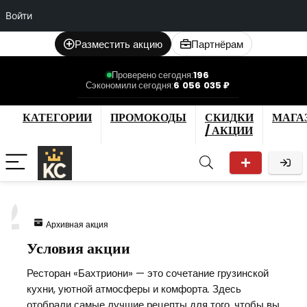
Войти
Разместить акцию
Партнёрам
Проверено сегодня:
196
Сэкономили сегодня:
6 056 035 ₽
КАТЕГОРИИ
ПРОМОКОДЫ
СКИДКИ
МАГА
/ АКЦИИ
2
Архивная акция
Условия акции
Ресторан «Бахтриони» — это сочетание грузинской
кухни, уютной атмосферы и комфорта. Здесь
отобрали самые лучшие рецепты для того, чтобы вы