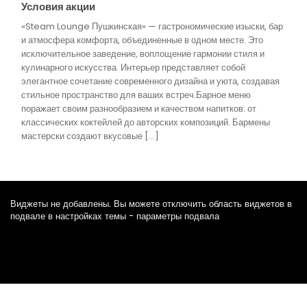
Условия акции
«Steam Lounge Пушкинская» — гастрономические изыски, бар
и атмосфера комфорта, объединенные в одном месте. Это
исключительное заведение, воплощение гармонии стиля и
кулинарного искусства. Интерьер представляет собой
элегантное сочетание современного дизайна и уюта, создавая
стильное пространство для ваших встреч.Барное меню
поражает своим разнообразием и качеством напитков: от
классических коктейлей до авторских композиций. Бармены
мастерски создают вкусовые […]
Виджеты не добавлены. Вы можете отключить область виджетов в
подвале в настройках темы - параметры подвала