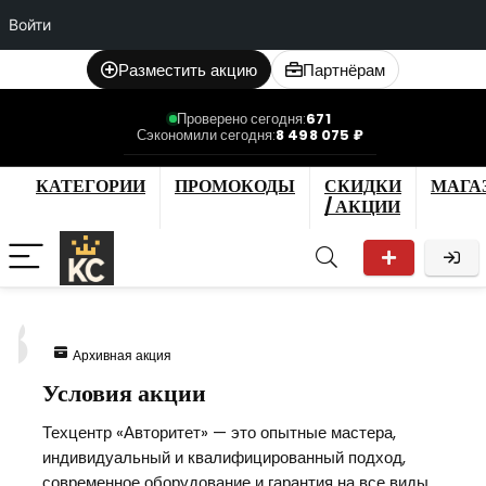
Войти
Разместить акцию
Партнёрам
Проверено сегодня:
671
Сэкономили сегодня:
8 498 075 ₽
КАТЕГОРИИ
ПРОМОКОДЫ
СКИДКИ
МАГА
/ АКЦИИ
8
Архивная акция
Условия акции
Техцентр «Авторитет» — это опытные мастера,
индивидуальный и квалифицированный подход,
современное оборудование и гарантия на все виды