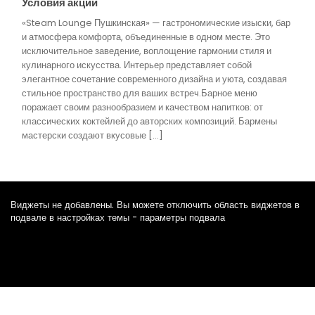
Условия акции
«Steam Lounge Пушкинская» — гастрономические изыски, бар
и атмосфера комфорта, объединенные в одном месте. Это
исключительное заведение, воплощение гармонии стиля и
кулинарного искусства. Интерьер представляет собой
элегантное сочетание современного дизайна и уюта, создавая
стильное пространство для ваших встреч.Барное меню
поражает своим разнообразием и качеством напитков: от
классических коктейлей до авторских композиций. Бармены
мастерски создают вкусовые […]
Виджеты не добавлены. Вы можете отключить область виджетов в
подвале в настройках темы - параметры подвала