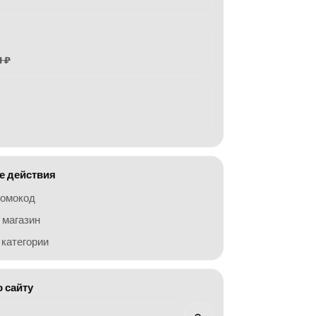
1 ₽
 действия
ромокод
 магазин
категории
о сайту