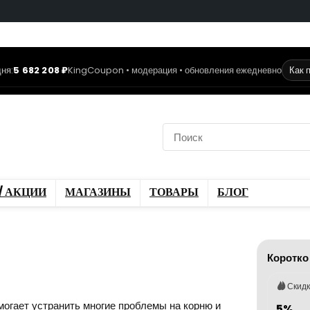
ня:
5 682 208 ₽
KingCoupon • модерация • обновления ежедневно
Как 
коды
Скидки / Акции
ы
Блог
/ АКЦИИ
МАГАЗИНЫ
ТОВАРЫ
БЛОГ
Коротко
Скид
огает устранить многие проблемы на корню и
5%