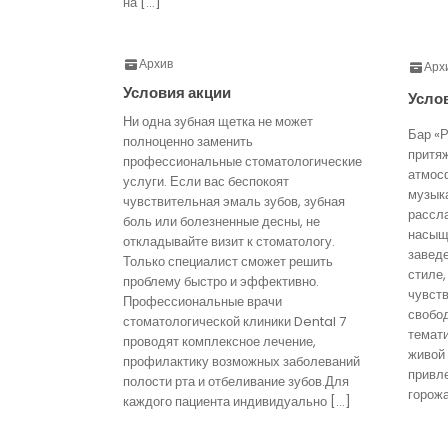
на […]
Архив
Арх
Условия акции
Усло
Ни одна зубная щетка не может
Бар «Р
полноценно заменить
притя
профессиональные стоматологические
атмос
услуги. Если вас беспокоят
музык
чувствительная эмаль зубов, зубная
рассл
боль или болезненные десны, не
насыще
откладывайте визит к стоматологу.
завед
Только специалист сможет решить
стиле,
проблему быстро и эффективно.
чувст
Профессиональные врачи
свобо
стоматологической клиники Dental 7
темати
проводят комплексное лечение,
живой
профилактику возможных заболеваний
привл
полости рта и отбеливание зубов.Для
горожа
каждого пациента индивидуально […]