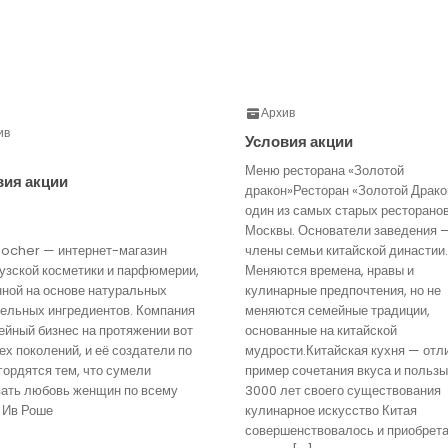
Архив
ив
Условия акции
Меню ресторана «Золотой
вия акции
дракон»Ресторан «Золотой Драко
один из самых старых ресторано
Москвы. Основатели заведения 
Rocher — интернет-магазин
члены семьи китайской династии.
узской косметики и парфюмерии,
Меняются времена, нравы и
нной на основе натуральных
кулинарные предпочтения, но не
тельных ингредиентов. Компания
меняются семейные традиции,
йный бизнес на протяжении вот
основанные на китайской
ех поколений, и её создатели по
мудрости.Китайская кухня — отл
гордятся тем, что сумели
пример сочетания вкуса и пользы
вать любовь женщин по всему
3000 лет своего существования
 Ив Роше
кулинарное искусство Китая
совершенствовалось и приобрет