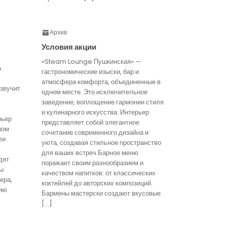
Архив
Условия акции
«Steam Lounge Пушкинская» —
а
гастрономические изыски, бар и
атмосфера комфорта, объединенные в
звучит
одном месте. Это исключительное
заведение, воплощение гармонии стиля
и кулинарного искусства. Интерьер
рьер
представляет собой элегантное
ном
сочетание современного дизайна и
ли
уюта, создавая стильное пространство
для ваших встреч.Барное меню
дят
поражает своим разнообразием и
ты
качеством напитков: от классических
ера,
коктейлей до авторских композиций.
ию
Бармены мастерски создают вкусовые
[…]