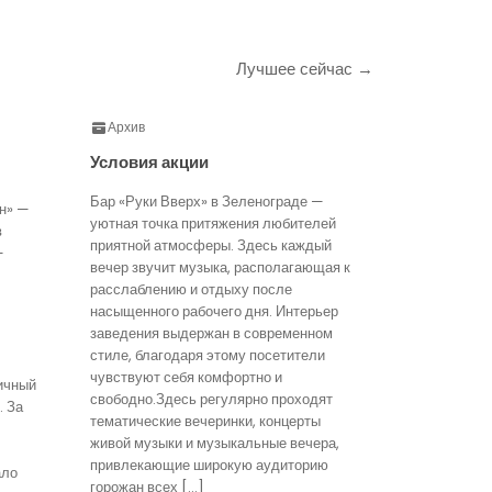
Лучшее сейчас →
Архив
Условия акции
Бар «Руки Вверх» в Зеленограде —
н» —
уютная точка притяжения любителей
в
приятной атмосферы. Здесь каждый
—
вечер звучит музыка, располагающая к
расслаблению и отдыху после
насыщенного рабочего дня. Интерьер
заведения выдержан в современном
стиле, благодаря этому посетители
чувствуют себя комфортно и
ичный
свободно.Здесь регулярно проходят
. За
тематические вечеринки, концерты
живой музыки и музыкальные вечера,
привлекающие широкую аудиторию
ало
горожан всех […]