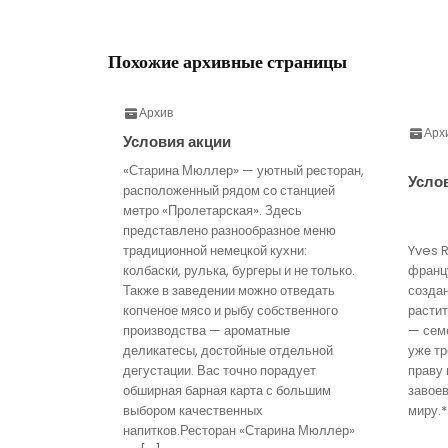
Похожие архивные страницы
Архив
Арх
Условия акции
«Старина Мюллер» — уютный ресторан,
Усло
расположенный рядом со станцией
метро «Пролетарская». Здесь
представлено разнообразное меню
традиционной немецкой кухни:
Yves 
колбаски, рулька, бургеры и не только.
франц
Также в заведении можно отведать
созда
копченое мясо и рыбу собственного
расти
производства — ароматные
— семе
деликатесы, достойные отдельной
уже тр
дегустации. Вас точно порадует
праву 
обширная барная карта с большим
завое
выбором качественных
миру.*
напитков.Ресторан «Старина Мюллер»