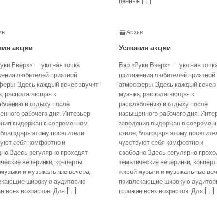
ценные […]
ив
Архив
вия акции
Условия акции
уки Вверх» — уютная точка
Бар «Руки Вверх» — уютная точк
жения любителей приятной
притяжения любителей приятной
феры. Здесь каждый вечер звучит
атмосферы. Здесь каждый вечер 
а, располагающая к
музыка, располагающая к
аблению и отдыху после
расслаблению и отдыху после
нного рабочего дня. Интерьер
насыщенного рабочего дня. Инте
ения выдержан в современном
заведения выдержан в современ
 благодаря этому посетители
стиле, благодаря этому посетите
вуют себя комфортно и
чувствуют себя комфортно и
дно.Здесь регулярно проходят
свободно.Здесь регулярно прохо
ческие вечеринки, концерты
тематические вечеринки, концер
 музыки и музыкальные вечера,
живой музыки и музыкальные веч
екающие широкую аудиторию
привлекающие широкую аудитор
н всех возрастов. Для […]
горожан всех возрастов. Для […]