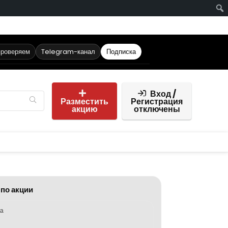
проверяем
Telegram-канал
Подписка
Вход /
Разместить
Регистрация
акцию
отключены
 по акции
ка