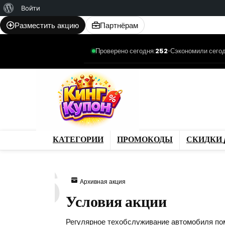
О
Войти
WordPress
Разместить акцию
Партнёрам
Проверено сегодня:
252
•
Сэкономили сегод
Категории
Промо
Магазины
Товар
КАТЕГОРИИ
ПРОМОКОДЫ
СКИДКИ 
416
Архивная акция
Условия акции
Регулярное техобслуживание автомобиля пом