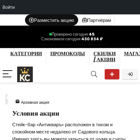
Войти
Разместить акцию
Партнёрам
Проверено сегодня:
45
Сэкономили сегодня:
430 834 ₽
КАТЕГОРИИ
ПРОМОКОДЫ
СКИДКИ
МАГА
/ АКЦИИ
3
Архивная акция
Условия акции
Стейк-бар «Антикваръ» расположен в тихом и
спокойном месте недалеко от Садового кольца.
Именно здесь вы можете укрыться от шума и суеты,