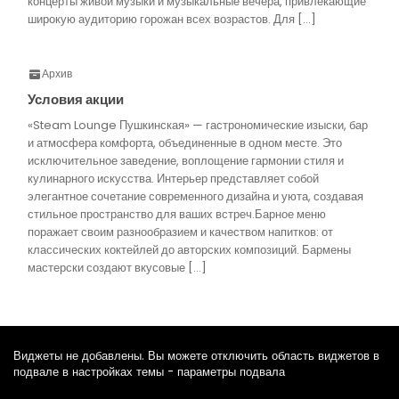
концерты живой музыки и музыкальные вечера, привлекающие
широкую аудиторию горожан всех возрастов. Для […]
Архив
Условия акции
«Steam Lounge Пушкинская» — гастрономические изыски, бар
и атмосфера комфорта, объединенные в одном месте. Это
исключительное заведение, воплощение гармонии стиля и
кулинарного искусства. Интерьер представляет собой
элегантное сочетание современного дизайна и уюта, создавая
стильное пространство для ваших встреч.Барное меню
поражает своим разнообразием и качеством напитков: от
классических коктейлей до авторских композиций. Бармены
мастерски создают вкусовые […]
Виджеты не добавлены. Вы можете отключить область виджетов в
подвале в настройках темы - параметры подвала