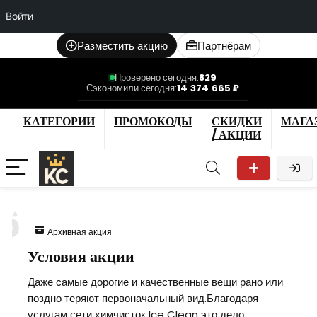
Войти
Разместить акцию
Партнёрам
Проверено сегодня:
829
Сэкономили сегодня:
14 374 665 ₽
КАТЕГОРИИ
ПРОМОКОДЫ
СКИДКИ
МАГА
/ АКЦИИ
6
Архивная акция
Условия акции
Даже самые дорогие и качественные вещи рано или
поздно теряют первоначальный вид.Благодаря
услугам сети химчисток Ice Clean это дело