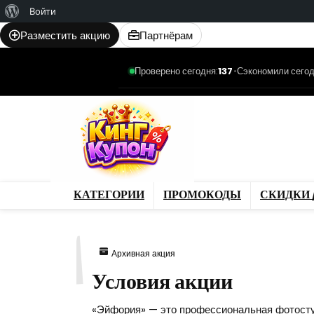
О
Войти
WordPress
Разместить акцию
Партнёрам
Проверено сегодня:
137
•
Сэкономили сегод
Категории
Промо
Магазины
Товар
КАТЕГОРИИ
ПРОМОКОДЫ
СКИДКИ 
521
Архивная акция
Условия акции
«Эйфория» — это профессиональная фотостуди