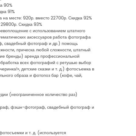
ка 90%
дка 91%
та на месте: 920р. вместо 22700р. Скидка 92%
о 29800р. Скидка 93%
перевоплощение с использованием штатного
 тематических аксессуаров работа фотографа
ф, свадебный фотограф и др.) помощь
жности, прическа любой сложности, штатный
ругие бренды) аренда профессиональной
 обработка всех фотографий с ретушью выбор
ринка!», детские сказки и т. д.) фотосъемка в
ьного образа и фотопоз бар (кофе, чай,
удии (неограниченное количество раз)
ограф, фэшн-фотограф, свадебный фотограф и
отосъемки и т. д. (используется