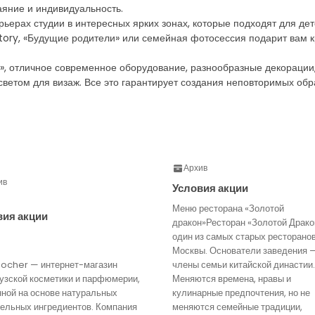
яние и индивидуальность.
рьерах студии в интересных ярких зонах, которые подходят для дет
tory, «Будущие родители» или семейная фотосессия подарит вам 
 отличное современное оборудование, разнообразные декорации, 
етом для визаж. Все это гарантирует создания неповторимых обр
Архив
ив
Условия акции
Меню ресторана «Золотой
вия акции
дракон»Ресторан «Золотой Драко
один из самых старых ресторано
Москвы. Основатели заведения 
Rocher — интернет-магазин
члены семьи китайской династии.
узской косметики и парфюмерии,
Меняются времена, нравы и
нной на основе натуральных
кулинарные предпочтения, но не
тельных ингредиентов. Компания
меняются семейные традиции,