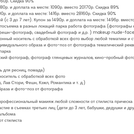
9860р. Скидка 90%
80р. и доплата на месте: 1090р. вместо 20170р. Скидка 89%
0р. и доплата на месте: 1416р. вместо 28160р. Скидка 90%
(с 3 до 7 лет). Купон за 1490р. и доплата на месте: 1496р. вмес
фотосъемка в разных локаций парка работа фотографа (фотографы 
фешн-фотограф, свадебный фотограф и д.р. ) makeup nude-face м
онный носитель с обработкой всех фото выбор любой тематики и ст
ндивидуального образа и фото-поз от фотографа тематический рекв
парка
тский фотограф, фотограф глянцевых журналов, кино-пробный фо
ь для ресниц, помада)
носитель с обработкой всех фото
 Лав Стори, Фешн, Кэжл, Романтика и т. д.)
браза и фото-поз от фотографа
профессиональный макияж любой сложности от стилиста прическа 
тие в съемках третьих лиц (дети до 3 лет, бабушки, дедушки и дру
оальбома
т стилиста