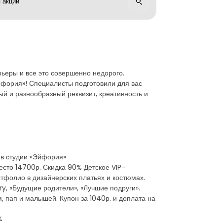
рьеры и все это совершенно недорого.
фория»! Специалисты подготовили для вас
й и разнообразный реквизит, креативность и
 в студии «Эйфория»
есто 14700р. Скидка 90% Детское VIP-
ртфолио в дизайнерских платьях и костюмах.
ry, «Будущие родители», «Лучшие подруги».
, пап и малышей. Купон за 1040р. и доплата на
%