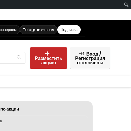
проверяем
Telegram-канал
Подписка
Вход /
Разместить
Регистрация
акцию
отключены
 по акции
ка