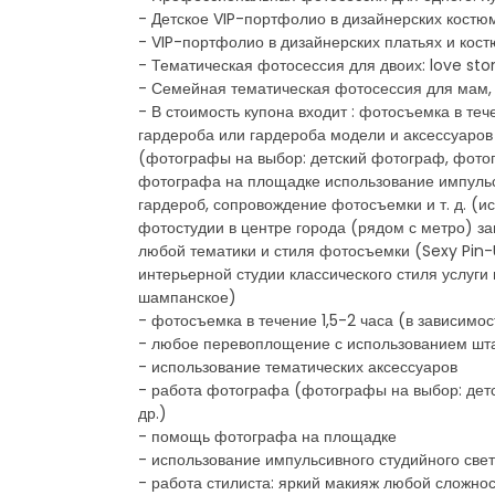
- Детское VIP-портфолио в дизайнерских костюм
- VIP-портфолио в дизайнерских платьях и костю
- Тематическая фотосессия для двоих: love stor
- Семейная тематическая фотосессия для мам, п
- В стоимость купона входит : фотосъемка в те
гардероба или гардероба модели и аксессуаров
(фотографы на выбор: детский фотограф, фото
фотографа на площадке использование импульси
гардероб, сопровождение фотосъемки и т. д. (
фотостудии в центре города (рядом с метро) з
любой тематики и стиля фотосъемки (Sexy Pin-Up
интерьерной студии классического стиля услуги
шампанское)
- фотосъемка в течение 1,5-2 часа (в зависимос
- любое перевоплощение с использованием штат
- использование тематических аксессуаров
- работа фотографа (фотографы на выбор: дет
др.)
- помощь фотографа на площадке
- использование импульсивного студийного све
- работа стилиста: яркий макияж любой сложнос