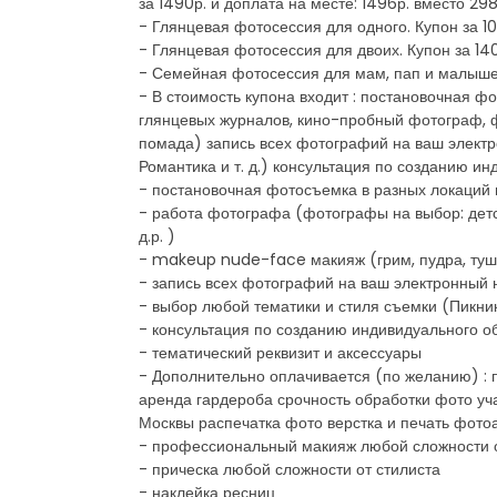
за 1490р. и доплата на месте: 1496р. вместо 2
- Глянцевая фотосессия для одного. Купон за 10
- Глянцевая фотосессия для двоих. Купон за 140
- Семейная фотосессия для мам, пап и малышей 
- В стоимость купона входит : постановочная 
глянцевых журналов, кино-пробный фотограф, 
помада) запись всех фотографий на ваш электр
Романтика и т. д.) консультация по созданию и
- постановочная фотосъемка в разных локаций 
- работа фотографа (фотографы на выбор: де
д.р. )
- makeup nude-face макияж (грим, пудра, туш
- запись всех фотографий на ваш электронный 
- выбор любой тематики и стиля съемки (Пикник,
- консультация по созданию индивидуального о
- тематический реквизит и аксессуары
- Дополнительно оплачивается (по желанию) : 
аренда гардероба срочность обработки фото учас
Москвы распечатка фото верстка и печать фот
- профессиональный макияж любой сложности о
- прическа любой сложности от стилиста
- наклейка ресниц