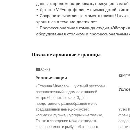
данные, продемонстрировать, присущее вам оба
- Детское VIP-портфолио - съемка детей в инте
- Сохраните счастливые моменты жизни! Love s
храниться в течение долгих лет.
- Профессиональная команда студии «Эйфория»,
оборудованная столиком и профессиональным св
Похожие архивные страницы
Архив
Арх
Условия акции
«Старина Мюллер» — уютный ресторан,
Усло
расположенный рядом со станцией
метро «Пролетарская». Здесь
представлено разнообразное меню
традиционной немецкой кухни:
Yves 
колбаски, рулька, бургеры и не только.
франц
Также в заведении можно отведать
созда
копченое мясо и рыбу собственного
расти