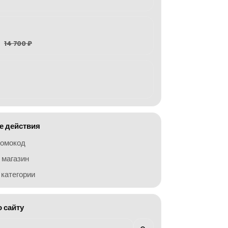
14 700 ₽
 действия
ромокод
 магазин
категории
о сайту