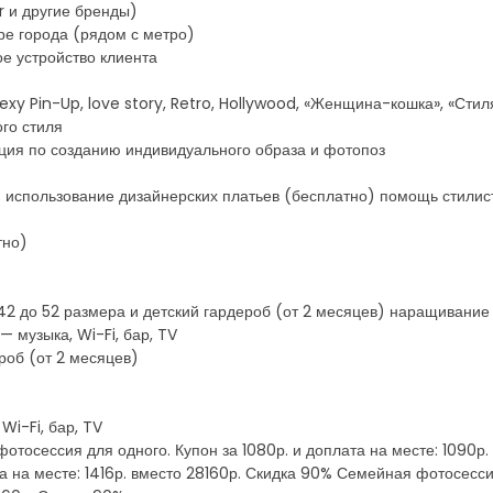
r и другие бренды)
ре города (рядом с метро)
е устройство клиента
y Pin-Up, love story, Retro, Hollywood, «Женщина-кошка», «Стиляжн
го стиля
ация по созданию индивидуального образа и фотопоз
 : использование дизайнерских платьев (бесплатно) помощь стилис
тно)
42 до 52 размера и детский гардероб (от 2 месяцев) наращивание
 музыка, Wi-Fi, бар, TV
роб (от 2 месяцев)
i-Fi, бар, TV
отосессия для одного. Купон за 1080р. и доплата на месте: 1090р
та на месте: 1416р. вместо 28160р. Скидка 90% Семейная фотосесси