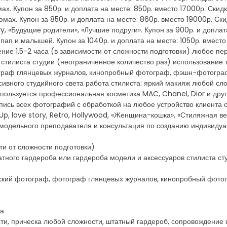
ах. Купон за 850р. и доплата на месте: 850р. вместо 17000р. Скид
мах. Купон за 850р. и доплата на месте: 860р. вместо 19000р. Ски
y, «Будущие родители», «Лучшие подруги». Купон за 900р. и допла
ап и малышей. Купон за 1040р. и доплата на месте: 1050р. вмест
чение 1,5-2 часа (в зависимости от сложности подготовки) любое 
 стилиста студии (неограниченное количество раз) использование
граф глянцевых журналов, кинопробный фотограф, фэшн-фотогра
вного студийного света работа стилиста: яркий макияж любой сло
используется профессиональная косметика MAC, Chanel, Dior и д
апись всех фотографий с обработкой на любое устройство клиента
, love story, Retro, Hollywood, «Женщина-кошка», «Стиляжная вече
 модельного преподавателя и консультация по созданию индивидуал
ти от сложности подготовки)
ного гардероба или гардероба модели и аксессуаров стилиста ст
ский фотограф, фотограф глянцевых журналов, кинопробный фот
та
ти, прическа любой сложности, штатный гардероб, сопровождение ф