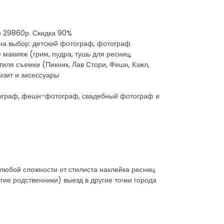
то 29860р. Скидка 90%
на выбор: детский фотограф, фотограф
акияж (грим, пудра, тушь для ресниц,
иля съемки (Пикник, Лав Стори, Фешн, Кэжл,
изит и аксессуары
тограф, фешн-фотограф, свадебный фотограф и
любой сложности от стилиста наклейка ресниц
гие родственники) выезд в другие точки города