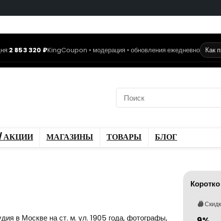
ня:
2 853 320 ₽
KingCoupon • модерация • обновления ежедневно
Как 
коды
Скидки / Акции
ы
Блог
/ АКЦИИ
МАГАЗИНЫ
ТОВАРЫ
БЛОГ
Коротко
Скид
я в Москве на ст. м. ул. 1905 года, фотографы,
9%