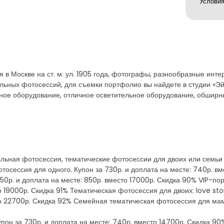
 Москве на ст. м. ул. 1905 года, фотографы, разнообразные инте
ьных фотосессий, для съемки портфолио вы найдете в студии «Эй
ое оборудование, отличное осветительное оборудование, обширны
льная фотосессия, тематические фотосессии для двоих или семьи
сессия для одного. Купон за 730р. и доплата на месте: 740р. вм
50р. и доплата на месте: 850р. вместо 17000р. Скидка 90% VIP-по
о 19000р. Скидка 91% Тематическая фотосессия для двоих: love sto
то 22700р. Скидка 92% Семейная тематическая фотосессия для мам
пон за 730р. и доплата на месте: 740р. вместо 14700р. Скидка 90