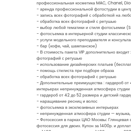
профессиональная косметика MAC, Chanel, Dio
- аренда профессиональной фотостудии в цент
- запись всех фотографий с обработкой на любо
- обработка всех фотографий с ретушью
- выбор любой тематики и стиля фотосъемки (Sex
- фотосъемка в интерьерной студии классическо
- услуги модельного преподавателя и консульт
- бар (кофе, чай, шампанское)
- В стоимость пакета VIP дополнительно входит
фотографий с ретушью
- использование дизайнерских платьев (беспла
- помощь стилиста при подборе образа
- обработка всех фотографий с ретушью
- Дополнительные преимущества : гардероб от 
интерьерах непринужденная атмосфера студии —
- гардероб от 42 до 52 размера и детский гарде
- наращивание ресниц и волос
- фотосъемка в эксклюзивных интерьерах
- непринужденная атмосфера студии — музыка, W
- Фотосессия в парках ЦАО Москвы: Глянцевая ф
фотосессия для двоих. Купон за 1400р. и допла