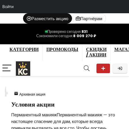
Войти
Разместить акцию
Партнёрам
Проверено сегодня:
831
Сэкономили сегодня:
8 009 270 ₽
КАТЕГОРИИ
ПРОМОКОДЫ
СКИДКИ
МАГА
/ АКЦИИ
4
Архивная акция
Условия акции
Перманентный макияжПерманентный макияж — это
настоящее спасение для дам, которые всегда
привыкли выглядеть на все сто. Чтобы достичь