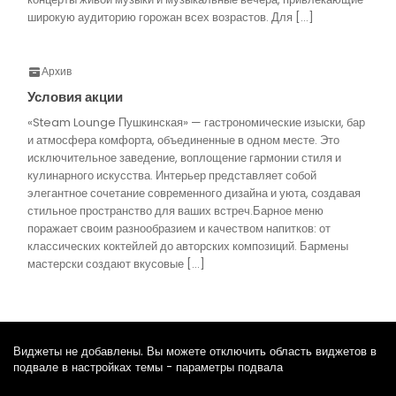
широкую аудиторию горожан всех возрастов. Для […]
Архив
Условия акции
«Steam Lounge Пушкинская» — гастрономические изыски, бар
и атмосфера комфорта, объединенные в одном месте. Это
исключительное заведение, воплощение гармонии стиля и
кулинарного искусства. Интерьер представляет собой
элегантное сочетание современного дизайна и уюта, создавая
стильное пространство для ваших встреч.Барное меню
поражает своим разнообразием и качеством напитков: от
классических коктейлей до авторских композиций. Бармены
мастерски создают вкусовые […]
Виджеты не добавлены. Вы можете отключить область виджетов в
подвале в настройках темы - параметры подвала