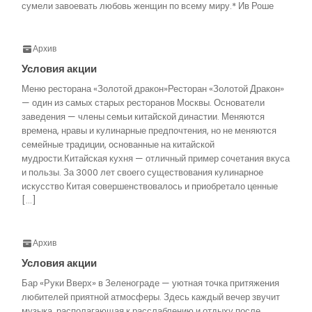
сумели завоевать любовь женщин по всему миру.* Ив Роше
Архив
Условия акции
Меню ресторана «Золотой дракон»Ресторан «Золотой Дракон»
— один из самых старых ресторанов Москвы. Основатели
заведения — члены семьи китайской династии. Меняются
времена, нравы и кулинарные предпочтения, но не меняются
семейные традиции, основанные на китайской
мудрости.Китайская кухня — отличный пример сочетания вкуса
и пользы. За 3000 лет своего существования кулинарное
искусство Китая совершенствовалось и приобретало ценные
[…]
Архив
Условия акции
Бар «Руки Вверх» в Зеленограде — уютная точка притяжения
любителей приятной атмосферы. Здесь каждый вечер звучит
музыка, располагающая к расслаблению и отдыху после