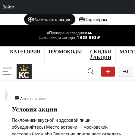
Войти
Разместить акцию
Партнёрам
Проверено сегодня:
314
Сэкономили сегодня:
1 638 653 ₽
КАТЕГОРИИ
ПРОМОКОДЫ
СКИДКИ
МАГА
/ АКЦИИ
0
Архивная акция
Условия акции
Поклонники вкусной и здоровой пищи —
объединяйтесь! Место встречи — московский
ресторан ProSushi! Заведение приглашает отведать