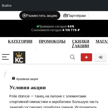
Войти
Разместить акцию
Партнёрам
Проверено сегодня:
405
Сэкономили сегодня:
4 118 779 ₽
КАТЕГОРИИ
ПРОМОКОДЫ
СКИДКИ
МАГА
/ АКЦИИ
7
Архивная акция
Условия акции
Pole dance — танец на пилоне с элементами
спортивной гимнастики и акробатики. Большую часть
занятий составляет отработка трюков. Исполнитель