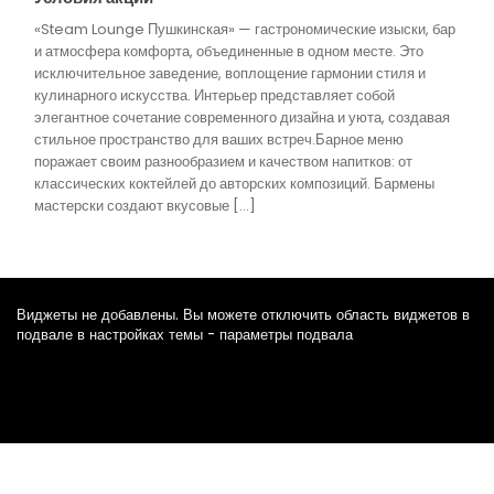
«Steam Lounge Пушкинская» — гастрономические изыски, бар
и атмосфера комфорта, объединенные в одном месте. Это
исключительное заведение, воплощение гармонии стиля и
кулинарного искусства. Интерьер представляет собой
элегантное сочетание современного дизайна и уюта, создавая
стильное пространство для ваших встреч.Барное меню
поражает своим разнообразием и качеством напитков: от
классических коктейлей до авторских композиций. Бармены
мастерски создают вкусовые […]
Виджеты не добавлены. Вы можете отключить область виджетов в
подвале в настройках темы - параметры подвала