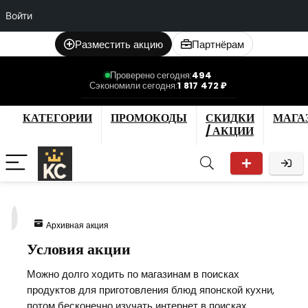
Войти
Разместить акцию
Партнёрам
Проверено сегодня:
494
Сэкономили сегодня:
1 817 472 ₽
КАТЕГОРИИ
ПРОМОКОДЫ
СКИДКИ
МАГА
/ АКЦИИ
9
Архивная акция
Условия акции
Можно долго ходить по магазинам в поисках
продуктов для приготовления блюд японской кухни,
потом бесконечно изучать интернет в поисках