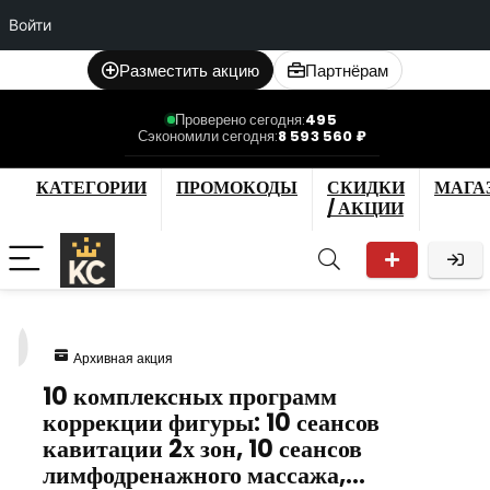
Войти
Разместить акцию
Партнёрам
Проверено сегодня:
495
Сэкономили сегодня:
8 593 560 ₽
КАТЕГОРИИ
ПРОМОКОДЫ
СКИДКИ
МАГА
/ АКЦИИ
0
Архивная акция
10 комплексных программ
коррекции фигуры: 10 сеансов
кавитации 2х зон, 10 сеансов
лимфодренажного массажа,…