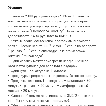
Условия
- Купон за 2300 руб. дает скидку 97% на 10 сеансов
комплексной программы по коррекции тела и право
получить консультацию врача в центре эстетической
косметологии "ConstantA-beauty". На месте вы
доплачиваете 3400 руб. вместо 164000.
- Каждый сеанс комплексной программы включает в
себя : - 1 сеанс кавитации 2-х зон; - 1 сеанс на аппарате
"Транзион"; - 1 сеанс лимфодренажного массажа; -
коктейль "Живая вода".
- Один человек может приобрести неограниченное
количество купонов для себя или в подарок.
- Один купон действует на 1 человека .
- Процедуры предполагают обработку 2х зон по выбору.
- Продолжительность 1 посещения: - кавитация - 30
минут , - транзион - 20 минут , - лимфодренажный
массаж - 20 минут .
- Купон необходимо активировать до 31.12.12 (посетить
хотя бы одну комплексную программу).
- Обязательна предварительная запись по телефонам: