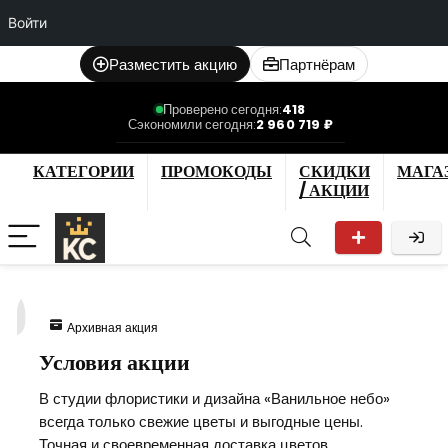
Войти
Разместить акцию
Партнёрам
Проверено сегодня:
418
Сэкономили сегодня:
2 960 719 ₽
КАТЕГОРИИ
ПРОМОКОДЫ
СКИДКИ
МАГА
/ АКЦИИ
9
Архивная акция
Условия акции
В студии флористики и дизайна «Ванильное небо»
всегда только свежие цветы и выгодные цены.
Точная и своевременная доставка цветов