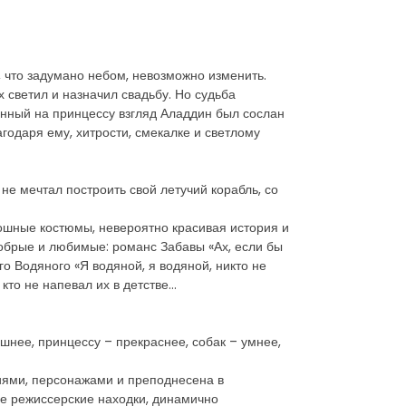
, что задумано небом, невозможно изменить.
 светил и назначил свадьбу. Но судьба
нный на принцессу взгляд Аладдин был сослан
годаря ему, хитрости, смекалке и светлому
 не мечтал построить свой летучий корабль, со
скошные костюмы, невероятно красивая история и
добрые и любимые: романс Забавы «Ах, если бы
о Водяного «Я водяной, я водяной, никто не
 кто не напевал их в детстве…
шнее, принцессу – прекраснее, собак – умнее,
иями, персонажами и преподнесена в
е режиссерские находки, динамично