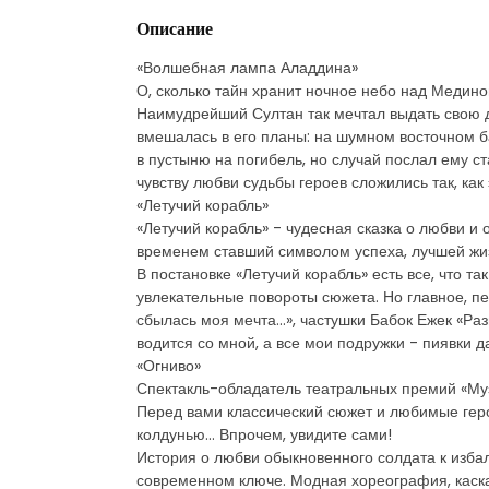
Описание
«Волшебная лампа Аладдина»
О, сколько тайн хранит ночное небо над Медино
Наимудрейший Султан так мечтал выдать свою до
вмешалась в его планы: на шумном восточном б
в пустыню на погибель, но случай послал ему с
чувству любви судьбы героев сложились так, как
«Летучий корабль»
«Летучий корабль» - чудесная сказка о любви и 
временем ставший символом успеха, лучшей жи
В постановке «Летучий корабль» есть все, что 
увлекательные повороты сюжета. Но главное, п
сбылась моя мечта…», частушки Бабок Ежек «Раз
водится со мной, а все мои подружки - пиявки д
«Огниво»
Спектакль-обладатель театральных премий «Муз
Перед вами классический сюжет и любимые герои
колдунью… Впрочем, увидите сами!
История о любви обыкновенного солдата к изб
современном ключе. Модная хореография, каск