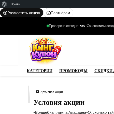
О
Войти
WordPress
Разместить акцию
Партнёрам
Проверено сегодня:
729
•
Сэкономили сего
Категории
Промо
Магазины
Товар
КАТЕГОРИИ
ПРОМОКОДЫ
СКИДКИ 
841
Архивная акция
Условия акции
«Волшебная лампа Аладдина»О, сколько тайн