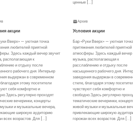
ценные […]
ив
Архив
вия акции
Условия акции
уки Вверх» — уютная точка
Бар «Руки Вверх» — уютная точк
жения любителей приятной
притяжения любителей приятной
феры. Здесь каждый вечер звучит
атмосферы. Здесь каждый вечер 
а, располагающая к
музыка, располагающая к
аблению и отдыху после
расслаблению и отдыху после
нного рабочего дня. Интерьер
насыщенного рабочего дня. Инте
ения выдержан в современном
заведения выдержан в современ
 благодаря этому посетители
стиле, благодаря этому посетите
вуют себя комфортно и
чувствуют себя комфортно и
дно.Здесь регулярно проходят
свободно.Здесь регулярно прохо
ческие вечеринки, концерты
тематические вечеринки, концер
 музыки и музыкальные вечера,
живой музыки и музыкальные веч
екающие широкую аудиторию
привлекающие широкую аудитор
н всех возрастов. Для […]
горожан всех возрастов. Для […]