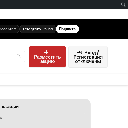
проверяем
Telegram-канал
Подписка
Вход /
Разместить
Регистрация
акцию
отключены
 по акции
ка