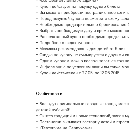
- «Волшебная лампа Аладдина»
- Купон действует на покупку одного билета
- Вы можете приобрести неограниченное количе
- Перед покупкой купона посмотрите схему зал
- Необходимо предварительное бронирование 
- Выбрать необходимую дату и время можно пос
- Распечатанный купон необходимо предъявить 
- Подробнее о видах купонов
- Мюзиклы рекомендованы для детей от 6 лет
- Скидка по купону не суммируется с другими
- Одним купоном можно воспользоваться только
- Информацию по условиям акции вы также мож
- Купон действителен с 27.05. по 12.06.2016
Особенности
- Вас ждут оригинальные заводные танцы, масш
детской публикой!
- Синтез традиций и новых технологий, живая 
- Постановки вызывают восторг у детей и взросл
- «Театриуме на Серпуховке»