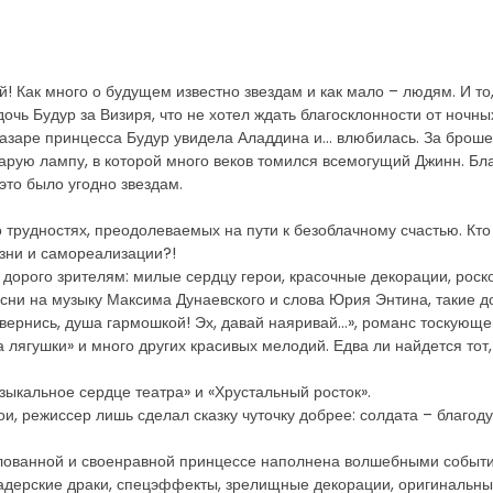
й! Как много о будущем известно звездам и как мало – людям. И то
чь Будур за Визиря, что не хотел ждать благосклонности от ночных
азаре принцесса Будур увидела Аладдина и… влюбилась. За броше
тарую лампу, в которой много веков томился всемогущий Джинн. Бла
 это было угодно звездам.
о трудностях, преодолеваемых на пути к безоблачному счастью. Кто
зни и самореализации?!
так дорого зрителям: милые сердцу герои, красочные декорации, ро
есни на музыку Максима Дунаевского и слова Юрия Энтина, такие 
вернись, душа гармошкой! Эх, давай наяривай…», романс тоскующег
а лягушки» и много других красивых мелодий. Едва ли найдется тот,
ыкальное сердце театра» и «Хрустальный росток».
, режиссер лишь сделал сказку чуточку добрее: солдата – благоду
алованной и своенравной принцессе наполнена волшебными событ
адерские драки, спецэффекты, зрелищные декорации, оригинальны