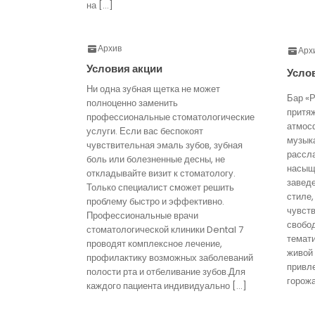
на […]
Архив
Арх
Условия акции
Усло
Ни одна зубная щетка не может
Бар «Р
полноценно заменить
притя
профессиональные стоматологические
атмос
услуги. Если вас беспокоят
музык
чувствительная эмаль зубов, зубная
рассл
боль или болезненные десны, не
насыще
откладывайте визит к стоматологу.
завед
Только специалист сможет решить
стиле,
проблему быстро и эффективно.
чувст
Профессиональные врачи
свобо
стоматологической клиники Dental 7
темати
проводят комплексное лечение,
живой
профилактику возможных заболеваний
привл
полости рта и отбеливание зубов.Для
горожа
каждого пациента индивидуально […]