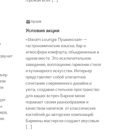
горожан всех […]
Архив
Условия акции
«Steam Lounge Пушкинская» —
а
гастрономические изыски, бар и
атмосфера комфорта, объединенные в
звучит
одном месте. Это исключительное
заведение, воплощение гармонии стиля
и кулинарного искусства. Интерьер
рьер
представляет собой элегантное
ном
сочетание современного дизайна и
ли
уюта, создавая стильное пространство
для ваших встреч.Барное меню
дят
поражает своим разнообразием и
ты
качеством напитков: от классических
ера,
коктейлей до авторских композиций.
ию
Бармены мастерски создают вкусовые
[…]