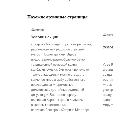
Похожие архивные страницы
Архив
Арх
Условия акции
«Старина Мюллер» — уютный ресторан,
Усло
расположенный рядом со станцией
метро «Пролетарская». Здесь
представлено разнообразное меню
традиционной немецкой кухни:
Yves 
колбаски, рулька, бургеры и не только.
франц
Также в заведении можно отведать
созда
копченое мясо и рыбу собственного
расти
производства — ароматные
— семе
деликатесы, достойные отдельной
уже тр
дегустации. Вас точно порадует
праву 
обширная барная карта с большим
завое
выбором качественных
миру.*
напитков.Ресторан «Старина Мюллер»