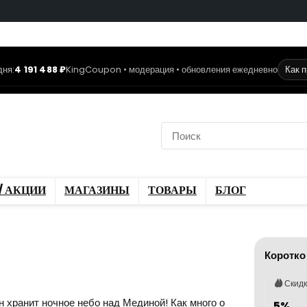
дня:
4 191 488 ₽
KingCoupon • модерация • обновления ежедневно
Как 
коды
Скидки / Акции
ы
Блог
/ АКЦИИ
МАГАЗИНЫ
ТОВАРЫ
БЛОГ
Коротко
Скид
 хранит ночное небо над Мединой! Как много о
5%