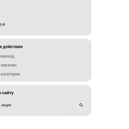
7 ₽
 действия
ромокод
 магазин
категории
о сайту