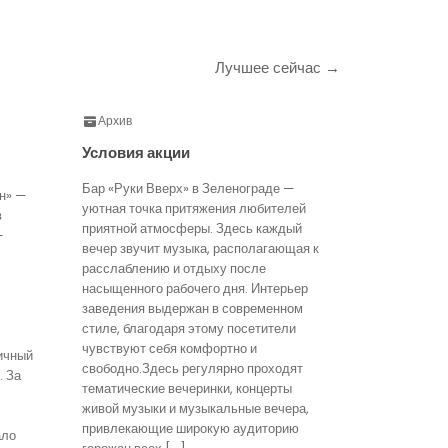
Лучшее сейчас →
Архив
Условия акции
Бар «Руки Вверх» в Зеленограде —
н» —
уютная точка притяжения любителей
в
приятной атмосферы. Здесь каждый
—
вечер звучит музыка, располагающая к
расслаблению и отдыху после
насыщенного рабочего дня. Интерьер
заведения выдержан в современном
стиле, благодаря этому посетители
чувствуют себя комфортно и
ичный
свободно.Здесь регулярно проходят
. За
тематические вечеринки, концерты
живой музыки и музыкальные вечера,
привлекающие широкую аудиторию
ало