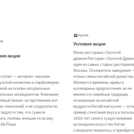
Архив
ив
Условия акции
Меню ресторана «Золотой
вия акции
дракон»Ресторан «Золотой Драко
один из самых старых ресторано
Москвы. Основатели заведения 
Rocher — интернет-магазин
члены семьи китайской династии.
узской косметики и парфюмерии,
Меняются времена, нравы и
нной на основе натуральных
кулинарные предпочтения, но не
тельных ингредиентов. Компания
меняются семейные традиции,
йный бизнес на протяжении вот
основанные на китайской
ех поколений, и её создатели по
мудрости.Китайская кухня — отл
гордятся тем, что сумели
пример сочетания вкуса и пользы
вать любовь женщин по всему
3000 лет своего существования
 Ив Роше
кулинарное искусство Китая
совершенствовалось и приобрет