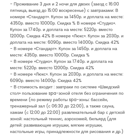
- Проживание 3 дня и 2 ночи для двоих (заезд с 16:00
пятница, выезд до 15:00 воскресенье) с завтраками: В
номере «Стандарт». Купон за 1450р. и доплата на месте:
4350р. вместо 10000р. Скидка % В номере «Студио».
Купон за 1740р. и доплата на месте: 5220р. вместо
12000р. Скидка 42% В номере «Люкс». Купон за 2030р. и
доплата на месте: 6090р. вместо 14000р. Скидка 42%
- В номере «Стандарт». Купон за 1450р. и доплата на
месте: 4350р. вместо 10000р. Скидка %
- В номере «Студио». Купон за 1740р. и доплата на
месте: 5220р. вместо 12000р. Скидка 42%
- В номере «Люкс». Купон за 2030р. и доплата на месте:
6090р. вместо 14000р. Скидка 42%
- В стоимость входит : завтраки по системе «Шведский
стол» пользование spa-зоной отеля без ограничения по
времени (по режиму работы spa-зоны: бассейн,
тренажерный зал (с 06:30 до 22:00), а также сауна,
хамам (с 12:00 до 22:00) развлекательный бар с детской
зоной: настольный теннис, аэрохоккей, бильярд (для
детей: развивающие игрушки, мягкие игрушки,
настольные игры, принадлежности для рисования и др.)