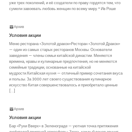
уже трех поколений, и её создатели по праву гордятся тем, что
сумели завоевать любовь женщин по всему миру.* Ив Роше
Архив
Условия акции
Меню ресторана «Золотой дракон»Ресторан «Золотой Дракон»
— один из самых старых ресторанов Москвы. Основатели
заведения — члены семьи китайской династии. Меняются
времена, нравы и кулинарные предпочтения, но не меняются
семейные традиции, основанные на китайской
мудрости.Китайская кухня — отличный пример сочетания вкуса
и пользы. За 3000 лет своего существования кулинарное
искусство Китая совершенствовалось и приобретало ценные
[…]
Архив
Условия акции
Бар «Руки Вверх» в Зеленограде — уютная точка притяжения
любителей приятной атмосферы. Здесь каждый вечер звучит