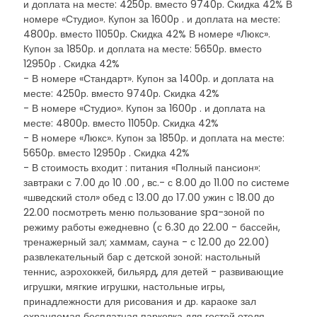
и доплата на месте: 4250р. вместо 9740р. Скидка 42% В
номере «Студио». Купон за 1600р . и доплата на месте:
4800р. вместо 11050р. Скидка 42% В номере «Люкс».
Купон за 1850р. и доплата на месте: 5650р. вместо
12950р . Скидка 42%
- В номере «Стандарт». Купон за 1400р. и доплата на
месте: 4250р. вместо 9740р. Скидка 42%
- В номере «Студио». Купон за 1600р . и доплата на
месте: 4800р. вместо 11050р. Скидка 42%
- В номере «Люкс». Купон за 1850р. и доплата на месте:
5650р. вместо 12950р . Скидка 42%
- В стоимость входит : питания «Полный пансион»:
завтраки с 7.00 до 10 .00 , вс.- с 8.00 до 11.00 по системе
«шведский стол» обед с 13.00 до 17.00 ужин с 18.00 до
22.00 посмотреть меню пользование spa-зоной по
режиму работы ежедневно (с 6.30 до 22.00 - бассейн,
тренажерный зал; хаммам, сауна - с 12.00 до 22.00)
развлекательный бар с детской зоной: настольный
теннис, аэрохоккей, бильярд, для детей - развивающие
игрушки, мягкие игрушки, настольные игры,
принадлежности для рисования и др. караоке зал
охраняемая бесплатная парковка для гостей отеля