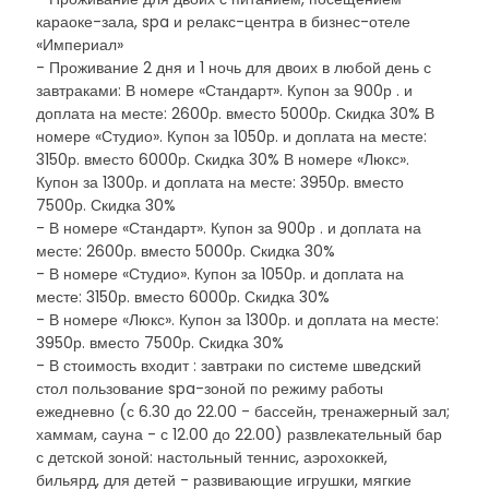
караоке-зала, spa и релакс-центра в бизнес-отеле
«Империал»
- Проживание 2 дня и 1 ночь для двоих в любой день с
завтраками: В номере «Стандарт». Купон за 900р . и
доплата на месте: 2600р. вместо 5000р. Скидка 30% В
номере «Студио». Купон за 1050р. и доплата на месте:
3150р. вместо 6000р. Скидка 30% В номере «Люкс».
Купон за 1300р. и доплата на месте: 3950р. вместо
7500р. Скидка 30%
- В номере «Стандарт». Купон за 900р . и доплата на
месте: 2600р. вместо 5000р. Скидка 30%
- В номере «Студио». Купон за 1050р. и доплата на
месте: 3150р. вместо 6000р. Скидка 30%
- В номере «Люкс». Купон за 1300р. и доплата на месте:
3950р. вместо 7500р. Скидка 30%
- В стоимость входит : завтраки по системе шведский
стол пользование spa-зоной по режиму работы
ежедневно (с 6.30 до 22.00 - бассейн, тренажерный зал;
хаммам, сауна - с 12.00 до 22.00) развлекательный бар
с детской зоной: настольный теннис, аэрохоккей,
бильярд, для детей - развивающие игрушки, мягкие