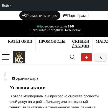
Войти
Разместить акцию
Партнёрам
Проверено сегодня:
565
Сэкономили сегодня:
6 475 778 ₽
КАТЕГОРИИ
ПРОМОКОДЫ
СКИДКИ
МАГА
/ АКЦИИ
2
Архивная акция
Условия акции
В отеле «Империал» вы прекрасно сможете провести
свой досуг за игрой в бильярд или настольный
теннис, за занятиями в тренажерном зале, пением в