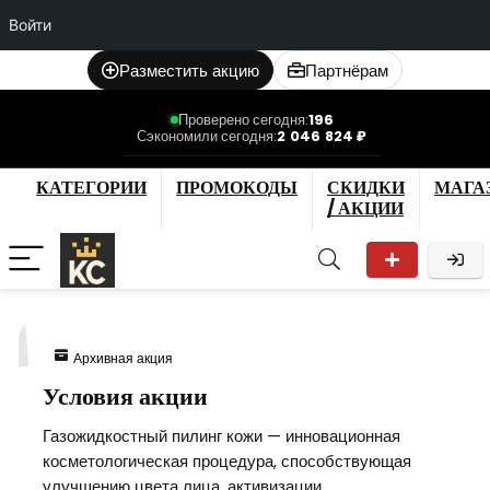
Войти
Разместить акцию
Партнёрам
Проверено сегодня:
196
Сэкономили сегодня:
2 046 824 ₽
КАТЕГОРИИ
ПРОМОКОДЫ
СКИДКИ
МАГА
/ АКЦИИ
1
Архивная акция
Условия акции
Газожидкостный пилинг кожи — инновационная
косметологическая процедура, способствующая
улучшению цвета лица, активизации