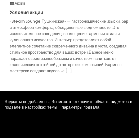
Архив
Условия акции
«Steam Lounge Пушкинская» — гастрономические изыски, бар
и атмосфера комфорта, объединенные в одном месте. Это
исключительное заведение, воплощение гармонии стиля и
кулинарного искусства. Интерьер представляет собой
элегантное сочетание современного дизайна и уюта, создавая
стильное пространство для ваших встреч.Барное меню
поражает своим разнообразием и качеством напитков: от
классических коктейлей до авторских композиций. Бармены
мастерски создают вкусовые […]
Виджеты не добавлены. Вы можете отключить область виджетов в
подвале в настройках темы - параметры подвала