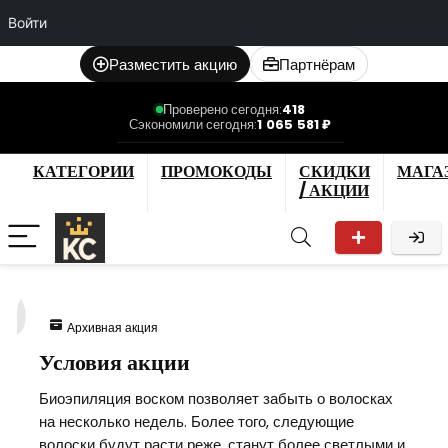
Войти
Разместить акцию
Партнёрам
Проверено сегодня:
418
Сэкономили сегодня:
1 065 581 ₽
КАТЕГОРИИ
ПРОМОКОДЫ
СКИДКИ
МАГА
/ АКЦИИ
0
Архивная акция
Условия акции
Биоэпиляция воском позволяет забыть о волосках
на несколько недель. Более того, следующие
волоски будут расти реже, станут более светлыми и