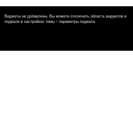
Виджеты не добавлены. Вы можете отключить область виджетов в
подвале в настройках темы - параметры подвала