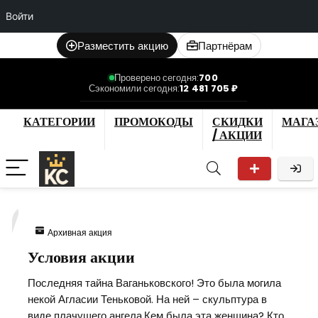
Войти
Разместить акцию
Партнёрам
Проверено сегодня:
700
Сэкономили сегодня:
12 481 705 ₽
КАТЕГОРИИ
ПРОМОКОДЫ
СКИДКИ
МАГА
/ АКЦИИ
7
Архивная акция
Условия акции
Последняя тайна Ваганьковского! Это была могила
некой Агласии Теньковой. На ней – скульптура в
виде плачущего ангела.Кем была эта женщина? Кто