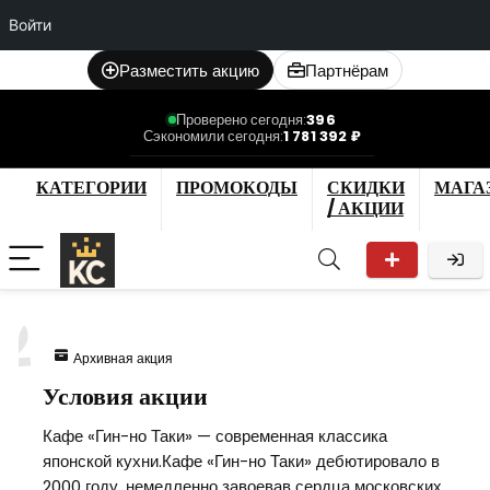
Войти
Разместить акцию
Партнёрам
Проверено сегодня:
396
Сэкономили сегодня:
1 781 392 ₽
КАТЕГОРИИ
ПРОМОКОДЫ
СКИДКИ
МАГА
/ АКЦИИ
2
Архивная акция
Условия акции
Кафе «Гин-но Таки» — современная классика
японской кухни.Кафе «Гин-но Таки» дебютировало в
2000 году, немедленно завоевав сердца московских