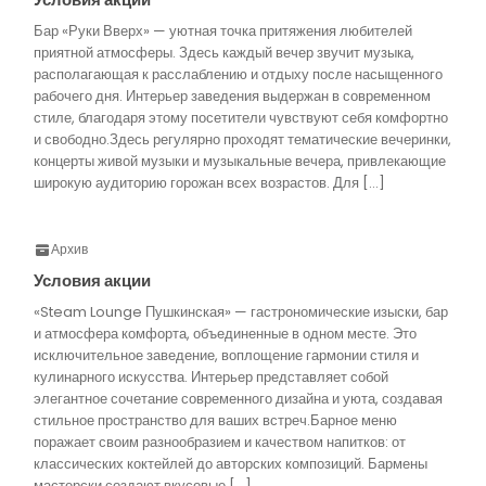
Бар «Руки Вверх» — уютная точка притяжения любителей
приятной атмосферы. Здесь каждый вечер звучит музыка,
располагающая к расслаблению и отдыху после насыщенного
рабочего дня. Интерьер заведения выдержан в современном
стиле, благодаря этому посетители чувствуют себя комфортно
и свободно.Здесь регулярно проходят тематические вечеринки,
концерты живой музыки и музыкальные вечера, привлекающие
широкую аудиторию горожан всех возрастов. Для […]
Архив
Условия акции
«Steam Lounge Пушкинская» — гастрономические изыски, бар
и атмосфера комфорта, объединенные в одном месте. Это
исключительное заведение, воплощение гармонии стиля и
кулинарного искусства. Интерьер представляет собой
элегантное сочетание современного дизайна и уюта, создавая
стильное пространство для ваших встреч.Барное меню
поражает своим разнообразием и качеством напитков: от
классических коктейлей до авторских композиций. Бармены
мастерски создают вкусовые […]