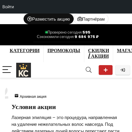
Войти
Разместить акцию
Партнёрам
Проверено сегодня:
595
Сэкономили сегодня:
9 684 975 ₽
КАТЕГОРИИ
ПРОМОКОДЫ
СКИДКИ
МАГА
/ АКЦИИ
2
Архивная акция
Условия акции
Лазерная эпиляция – это процедура, направленная
на удаление нежелательных волос навсегда. Под
действием лазерных лучей волосы перестают расти,